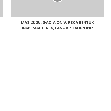
REKA
SANGGUP BELI MOTOSIKAL, ALAT
BENTUK
GANTI SELUDUP DEMI SERTAI RXZ
INSPIRASI
MEMBERS
T-
MAS 2025: GAC AION V, REKA BENTUK
REX,
LANCAR
INSPIRASI T-REX, LANCAR TAHUN INI?
DONGFENG NISSAN DEDAH NX7
TAHUN
BAHARU, SUV DENGAN TEKNOLOGI
INI?
LIDAR
PASARAN EV CHINA MULA PERLAHAN,
JUALAN SUSUT 14 PERATUS
AUTODEUTSCH PETRONAS AUTO
EXPERT KUALA LUMPUR RASMI
DENGAN 11 SERVIS BAY
HYUNDAI STARGAZER X
DIPERTONTONKAN DI MALAYSIA