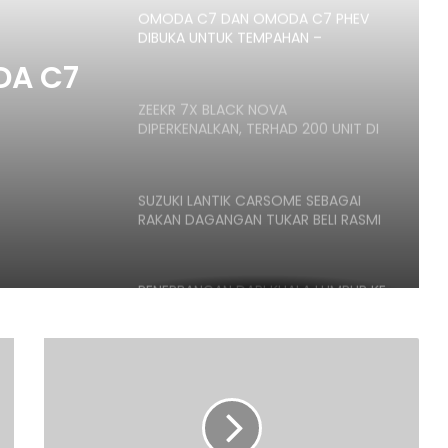
OMODA C7 DAN OMODA C7 PHEV
DIBUKA UNTUK TEMPAHAN –
ANGGARAN HARGA MULA RM160K
DA C7
ZEEKR 7X BLACK NOVA
DIPERKENALKAN, TERHAD 200 UNIT DI
RAN
MALAYSIA, HARGA MULA RM235K
SUZUKI LANTIK CARSOME SEBAGAI
RAKAN DAGANGAN TUKAR BELI RASMI
PENERBANGAN DARI KUALA LUMPUR KE
KOCHI BERTUKAR CEMAS,
PENUMPANG CUBA BUKA PINTU
PESAWAT
MAS
2025:
HONDA UBAH STRATEGI, PILIH TATA
GAC
UNTUK PLATFORM GENERASI BAHARU
AION
V,