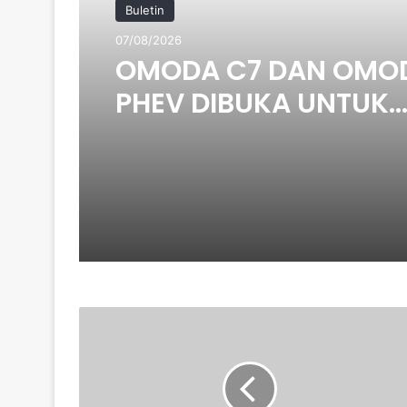
Buletin
07/08/2026
OMODA C7 DAN OMO
PHEV DIBUKA UNTUK
TEMPAHAN – ANGGA
HARGA MULA RM160K
AUDI
Q7
CKD
RASMI
DILANCARKAN.