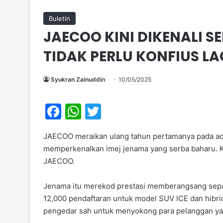
Buletin
JAECOO KINI DIKENALI S
TIDAK PERLU KONFIUS LA
Syukran Zainuddin
10/05/2025
F
W
T
a
h
w
JAECOO meraikan ulang tahun pertamanya pada a
c
at
itt
memperkenalkan imej jenama yang serba baharu. Ki
e
s
er
JAECOO.
b
A
Jenama itu merekod prestasi memberangsang sepa
o
p
12,000 pendaftaran untuk model SUV ICE dan hibri
o
p
pengedar sah untuk menyokong para pelanggan y
k