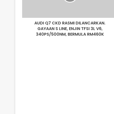
GAYAAN
S
LINE,
ENJIN
AUDI Q7 CKD RASMI DILANCARKAN.
TFSI
3L
GAYAAN S LINE, ENJIN TFSI 3L V6,
V6,
340PS/500NM, BERMULA RM460K
340PS/500NM,
BERMULA
RM460K