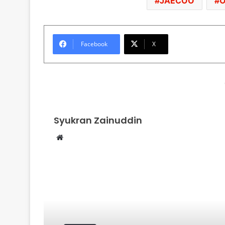
JAECOO
Facebook
X
Syukran Zainuddin
Website
Read Next