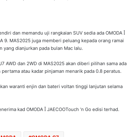
ndiri dan memandu uji rangkaian SUV sedia ada OMODA ꟾ
 9. MAS2025 juga memberi peluang kepada orang ramai
 yang dianjurkan pada bulan Mac lalu.
7 AWD dan 2WD di MAS2025 akan diberi pilihan sama ada
pertama atau kadar pinjaman menarik pada 0.8 peratus.
PENERBANGAN DARI KUALA LUMPUR KE
 waranti enjin dan bateri voltan tinggi lanjutan selama
KOCHI BERTUKAR CEMAS,
PENUMPANG CUBA BUKA PINTU
PESAWAT
nerima kad OMODA ꟾ JAECOOTouch ‘n Go edisi terhad.
HONDA UBAH STRATEGI, PILIH TATA
UNTUK PLATFORM GENERASI BAHARU