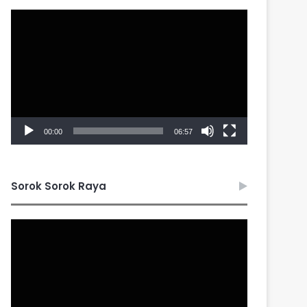
Video
Player
00:00
06:57
Sorok Sorok Raya
Video
Player