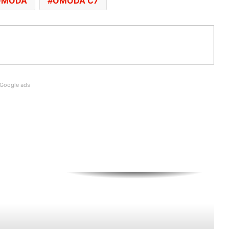
OMODA
OMODA C7
SANGGUP BELI MOTOSIKAL, ALAT
GANTI SELUDUP DEMI SERTAI RXZ
MEMBERS
DONGFENG NISSAN DEDAH NX7
BAHARU, SUV DENGAN TEKNOLOGI
LIDAR
Google ads
PASARAN EV CHINA MULA PERLAHAN,
JUALAN SUSUT 14 PERATUS
AUTODEUTSCH PETRONAS AUTO
EXPERT KUALA LUMPUR RASMI
DENGAN 11 SERVIS BAY
HYUNDAI STARGAZER X
DIPERTONTONKAN DI MALAYSIA