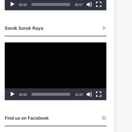
00:00
06:57
Sorok Sorok Raya
Video
Player
00:00
10:20
Find us on Facebook