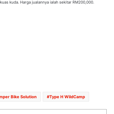
 kuas kuda. Harga jualannya ialah sekitar RM200,000.
JUALAN MENINGKAT, EV UBAH
LANDSKAP PASARAN AUTOMOTIF
ASEAN
AUDI A2 E-TRON KEMBALI,
DIKATAKAN EV PALING CEKAP
DALAM SEJARAH AUDI
TOYOTA PERTIMBANGKAN GR GT
VERSI AERO TOP – LANCAR 2027,
ANGGARAN HARGA RM818K
RASMI: VESPA 180 BAHARU DAH
MENDARAT DI MALAYSIA – DARI
RM21,500
mper Bike Solution
Type H WildCamp
TEMPAHAN HUAWEI STELATO G9
DIBUKA DI CHINA, SUV LASAK
ELEKTRIK DENGAN KUASA 586HP,