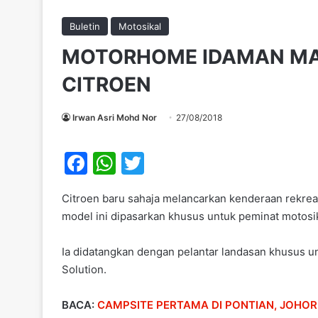
Buletin
Motosikal
MOTORHOME IDAMAN MAT
CITROEN
Irwan Asri Mohd Nor
27/08/2018
F
W
T
a
h
w
Citroen baru sahaja melancarkan kenderaan rekrea
c
at
itt
model ini dipasarkan khusus untuk peminat motos
e
s
er
b
A
Ia didatangkan dengan pelantar landasan khusus u
Solution.
o
p
o
p
BACA:
CAMPSITE PERTAMA DI PONTIAN, JOHOR