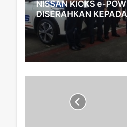
NISSAN KICKS e-POW
DISERAHKAN KEPAD
UNTUK PENILAIAN OP
B
U
K
T
I
K
E
R
E