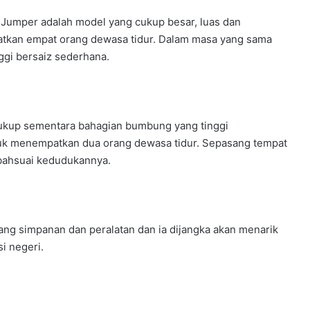
 Jumper adalah model yang cukup besar, luas dan
atkan empat orang dewasa tidur. Dalam masa yang sama
ggi bersaiz sederhana.
ukup sementara bahagian bumbung yang tinggi
tuk menempatkan dua orang dewasa tidur. Sepasang tempat
iubahsuai kedudukannya.
uang simpanan dan peralatan dan ia dijangka akan menarik
i negeri.
NISSAN KICKS e-POWER
DISERAHKAN KEPADA PDRM UNTUK
PENILAIAN OPERASI