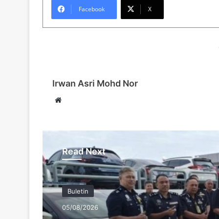
Facebook
X
Irwan Asri Mohd Nor
We
bsi
te
Read Next
Buletin
05/08/2026