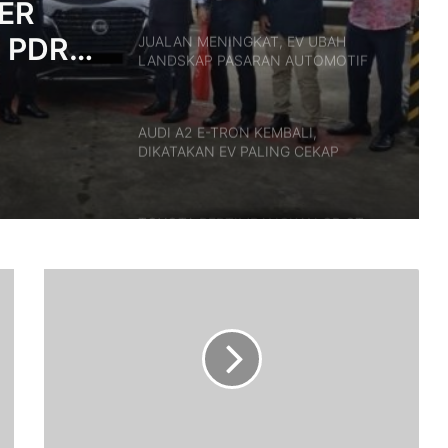
ER
A PDRM
JUALAN MENINGKAT, EV UBAH
LANDSKAP PASARAN AUTOMOTIF
ERASI
ASEAN
AUDI A2 E-TRON KEMBALI,
DIKATAKAN EV PALING CEKAP
DALAM SEJARAH AUDI
TOYOTA PERTIMBANGKAN GR GT
VERSI AERO TOP – LANCAR 2027,
ANGGARAN HARGA RM818K
4
F
RASMI: VESPA 180 BAHARU DAH
A
MENDARAT DI MALAYSIA – DARI
K
RM21,500
T
A
M
TEMPAHAN HUAWEI STELATO G9
DIBUKA DI CHINA, SUV LASAK
E
ELEKTRIK DENGAN KUASA 586HP,
N