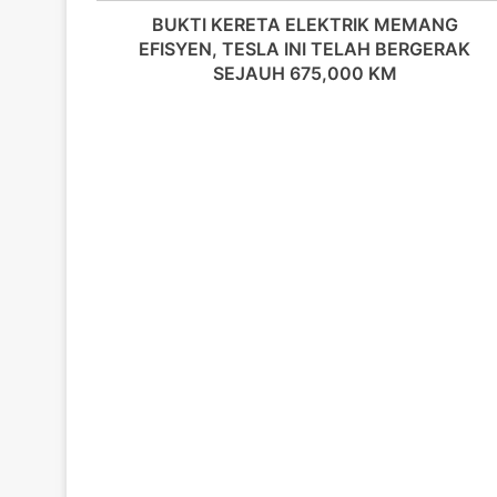
T
BUKTI KERETA ELEKTRIK MEMANG
A
EFISYEN, TESLA INI TELAH BERGERAK
E
SEJAUH 675,000 KM
L
E
K
T
R
I
K
M
E
M
A
N
G
E
F
I
S
Y