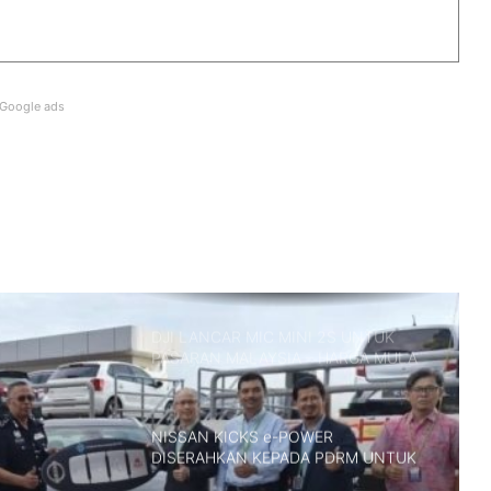
HARGA MULA RM266K
PROTOTAIP KAWASAKI VERSYS 900
SERBA BAHARU DIKESAN DI EROPAH
Google ads
AOS2026: ROYAL ENFIELD OBSIDIAN
SERLAH SENTUHAN PA’DIN MUSA
NISSAN FAIRLADY Z DILANCAR DI
INDONESIA!
DJI LANCAR MIC MINI 2S UNTUK
PASARAN MALAYSIA – HARGA MULA
RM419
NISSAN KICKS e-POWER
DISERAHKAN KEPADA PDRM UNTUK
PENILAIAN OPERASI