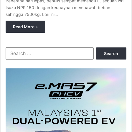
Beberapa hari lepas, penulis sempat memandu uji sebuah lori
Isuzu NPR 150 dengan keupayaan membawab beban
sehingga 7500kg. Lori ini…
Read More »
S
e
a
r
c
h
f
o
r
: