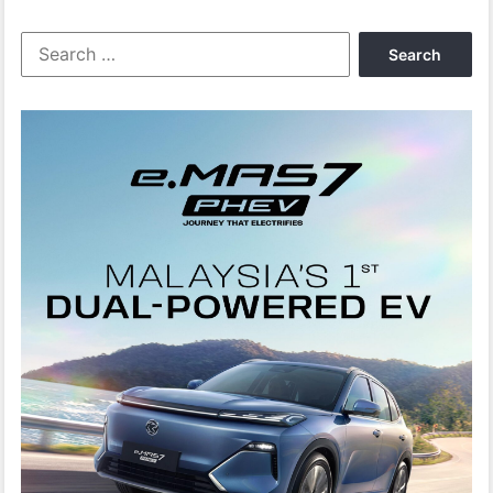
Search
for: