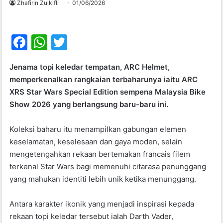
Zhafirin Zulkifli
01/06/2026
F
W
T
a
h
w
Jenama topi keledar tempatan, ARC Helmet,
c
at
itt
memperkenalkan rangkaian terbaharunya iaitu ARC
e
s
er
XRS Star Wars Special Edition sempena Malaysia Bike
b
A
Show 2026 yang berlangsung baru-baru ini.
o
p
Koleksi baharu itu menampilkan gabungan elemen
o
p
keselamatan, keselesaan dan gaya moden, selain
k
mengetengahkan rekaan bertemakan francais filem
terkenal Star Wars bagi memenuhi citarasa penunggang
yang mahukan identiti lebih unik ketika menunggang.
Antara karakter ikonik yang menjadi inspirasi kepada
rekaan topi keledar tersebut ialah Darth Vader,