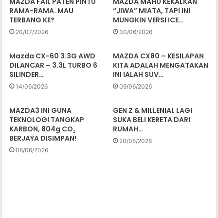
MAZDA FAIL PATEN PINTU
MAZDA MAHU KEKALKAN
RAMA-RAMA. MAU
“JIWA” MIATA, TAPI INI
TERBANG KE?
MUNGKIN VERSI ICE…
20/07/2026
30/06/2026
Mazda CX-60 3.3G AWD
MAZDA CX80 – KESILAPAN
DILANCAR – 3.3L TURBO 6
KITA ADALAH MENGATAKAN
SILINDER…
INI IALAH SUV…
14/06/2026
09/06/2026
MAZDA3 INI GUNA
GEN Z & MILLENIAL LAGI
TEKNOLOGI TANGKAP
SUKA BELI KERETA DARI
KARBON, 804g CO₂
RUMAH…
BERJAYA DISIMPAN!
20/05/2026
08/06/2026