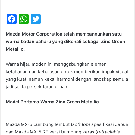
F
W
T
a
h
w
Mazda Motor Corporation telah membangunkan satu
c
at
itt
warna badan baharu yang dikenali sebagai Zinc Green
e
s
er
Metallic.
b
A
Warna hijau moden ini menggabungkan elemen
o
p
ketahanan dan kehalusan untuk memberikan impak visual
o
p
yang kuat, namun kekal harmoni dengan landskap semula
k
jadi serta persekitaran urban.
Model Pertama Warna Zinc Green Metallic
Mazda MX-5 bumbung lembut (
soft top
) spesifikasi Jepun
dan Mazda MX-5 RF versi bumbung keras (
retractable