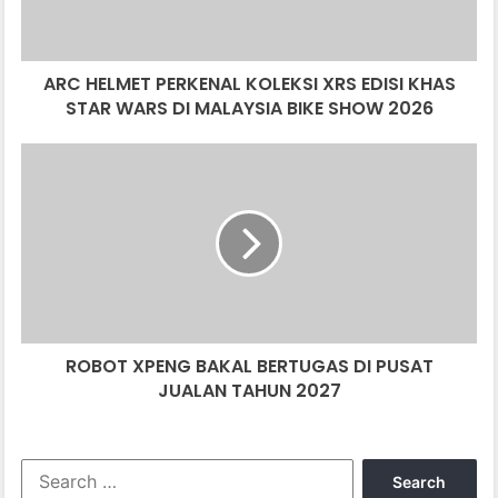
M
E
T
ARC HELMET PERKENAL KOLEKSI XRS EDISI KHAS
P
STAR WARS DI MALAYSIA BIKE SHOW 2026
E
R
K
R
E
O
N
B
A
O
L
T
K
X
O
P
L
E
E
N
K
ROBOT XPENG BAKAL BERTUGAS DI PUSAT
G
S
JUALAN TAHUN 2027
B
I
A
X
K
R
A
S
S
L
e