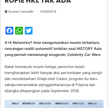
ROPIE HKL TAK ADA
Syukran Zainuddin
05/09/2018
F
W
T
a
h
w
A+E Networks® Asia mengumumkan musim terbaharu
c
at
itt
rancangan realiti automotif terbitan asal HISTORY Asia
e
s
er
yang pernah memenangi anugerah,
Celebrity Car Wars.
b
A
Bakal memasuki musim ketiga, penonton boleh
o
p
mengharapkan lebih banyak aksi perlumbaan yang sengit
o
p
dan mendebarkan! Ditaja oleh Caltex, program itu baru
k
sahaja menamatkan penggambarannya di Filipina dan
dijangka ditayangkan pada September 2018.