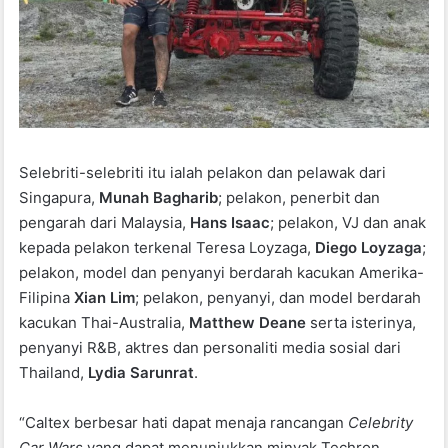
Selebriti-selebriti itu ialah pelakon dan pelawak dari
Singapura,
Munah Bagharib
; pelakon, penerbit dan
pengarah dari Malaysia,
Hans Isaac
; pelakon, VJ dan anak
kepada pelakon terkenal Teresa Loyzaga,
Diego Loyzaga
;
pelakon, model dan penyanyi berdarah kacukan Amerika-
Filipina
Xian Lim
; pelakon, penyanyi, dan model berdarah
kacukan Thai-Australia,
Matthew Deane
serta isterinya,
penyanyi R&B, aktres dan personaliti media sosial dari
Thailand,
Lydia Sarunrat
.
“Caltex berbesar hati dapat menaja rancangan
Celebrity
Car Wars
yang dapat menunjukkan minyak Techron