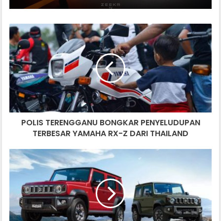
POLIS
TERENGGANU
BONGKAR
PENYELUDUPAN
TERBESAR
YAMAHA
RX-
Z
DARI
POLIS TERENGGANU BONGKAR PENYELUDUPAN
THAILAND
TERBESAR YAMAHA RX-Z DARI THAILAND
SUZUKI
JIMNY
NOMADE
BUATAN
INDIA
DILANCARKAN
DI