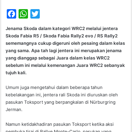
F
W
T
a
h
w
Jenama Skoda dalam kategori WRC2 melalui jentera
c
at
itt
Skoda Fabia R5 / Skoda Fabia Rally2 evo / RS Rally2
e
s
er
sememangnya cukup digeruni oleh pesaing dalam kelas
b
A
yang sama. Apa tah lagi jentera ini merupakan jenama
yang dianggap sebagai Juara dalam kelas WRC2
o
p
sebelum ini melalui kemenangan Juara WRC2 sebanyak
o
p
tujuh kali.
k
Umum juga mengetahui dalam beberapa tahun
kebelakangan ini, jentera rali Skoda ini diuruskan oleh
pasukan Toksport yang berpangkalan di Nürburgring
Jerman.
Namun ketidakhadiran pasukan Toksport ketika aksi
pembuka tirai di Rallye Monte-Carlo, pasukan yang