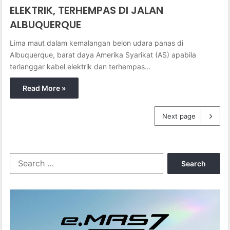
ELEKTRIK, TERHEMPAS DI JALAN
ALBUQUERQUE
Lima maut dalam kemalangan belon udara panas di
Albuquerque, barat daya Amerika Syarikat (AS) apabila
terlanggar kabel elektrik dan terhempas…
Read More »
Next page
S
e
a
r
c
h
f