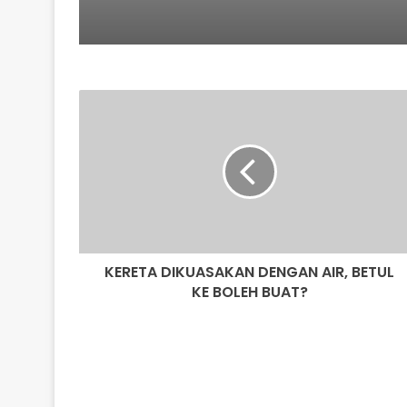
KERETA
DIKUASAKAN
DENGAN
AIR,
BETUL
KE
BOLEH
BUAT?
KERETA DIKUASAKAN DENGAN AIR, BETUL
KE BOLEH BUAT?