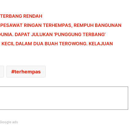
PENERBANGAN DARI KUALA LUMPUR KE
 TERBANG RENDAH
KOCHI BERTUKAR CEMAS,
PENUMPANG CUBA BUKA PINTU
 PESAWAT RINGAN TERHEMPAS, REMPUH BANGUNAN
PESAWAT
DUNIA. DAPAT JULUKAN ‘PUNGGUNG TERBANG’
HONDA UBAH STRATEGI, PILIH TATA
 KECIL DALAM DUA BUAH TEROWONG. KELAJUAN
UNTUK PLATFORM GENERASI BAHARU
SANGGUP BELI MOTOSIKAL, ALAT
terhempas
GANTI SELUDUP DEMI SERTAI RXZ
MEMBERS
DONGFENG NISSAN DEDAH NX7
BAHARU, SUV DENGAN TEKNOLOGI
LIDAR
Google ads
PASARAN EV CHINA MULA PERLAHAN,
JUALAN SUSUT 14 PERATUS