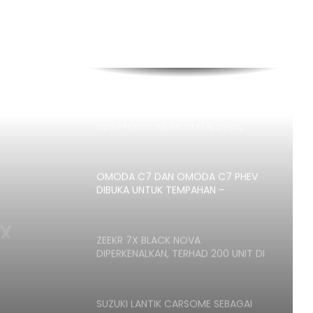
AUTODEUTSCH PETRONAS AUTO
EXPERT KUALA LUMPUR RASMI
DENGAN 11 SERVIS BAY
HYUNDAI STARGAZER X
DIPERTONTONKAN DI MALAYSIA
OMODA C7 DAN OMODA C7 PHEV
DIBUKA UNTUK TEMPAHAN –
ANGGARAN HARGA MULA RM160K
DA C7
ZEEKR 7X BLACK NOVA
DIPERKENALKAN, TERHAD 200 UNIT DI
RAN
MALAYSIA, HARGA MULA RM235K
SUZUKI LANTIK CARSOME SEBAGAI
RAKAN DAGANGAN TUKAR BELI RASMI