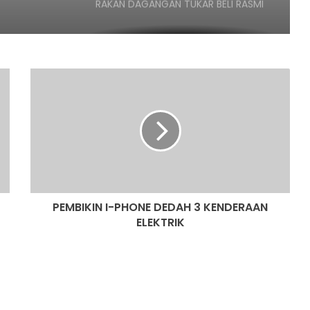
PENERBANGAN DARI KUALA LUMPUR KE
KOCHI BERTUKAR CEMAS,
PENUMPANG CUBA BUKA PINTU
PESAWAT
PEMBIKIN
I-
HONDA UBAH STRATEGI, PILIH TATA
PHONE
UNTUK PLATFORM GENERASI BAHARU
DEDAH
3
KENDERAAN
SANGGUP BELI MOTOSIKAL, ALAT
ELEKTRIK
GANTI SELUDUP DEMI SERTAI RXZ
MEMBERS
PEMBIKIN I-PHONE DEDAH 3 KENDERAAN
ELEKTRIK
DONGFENG NISSAN DEDAH NX7
BAHARU, SUV DENGAN TEKNOLOGI
LIDAR
PASARAN EV CHINA MULA PERLAHAN,
JUALAN SUSUT 14 PERATUS