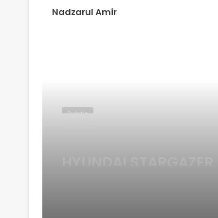
Nadzarul Amir
Read Next
Buletin
07/08/2026
OMODA C7 DAN OMO
PHEV DIBUKA UNTUK
TEMPAHAN – ANGGA
HARGA MULA RM160K