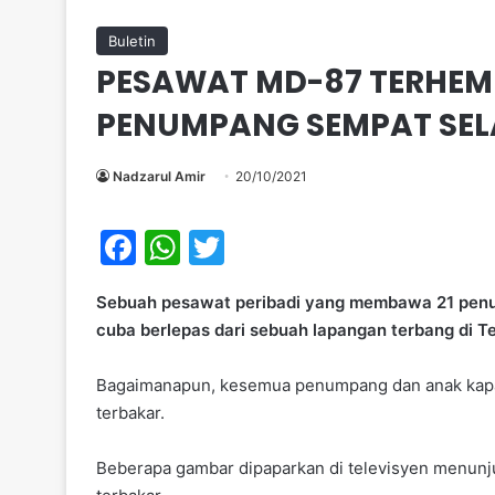
Buletin
PESAWAT MD-87 TERHEMP
PENUMPANG SEMPAT SEL
Nadzarul Amir
20/10/2021
F
W
T
a
h
w
Sebuah pesawat peribadi yang membawa 21 penu
c
at
itt
cuba berlepas dari sebuah lapangan terbang di Te
e
s
er
b
A
Bagaimanapun, kesemua penumpang dan anak kapal
terbakar.
o
p
o
p
Beberapa gambar dipaparkan di televisyen menu
k