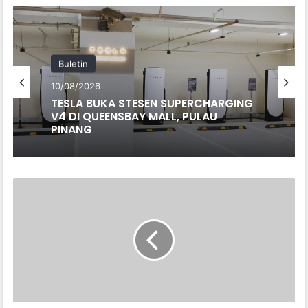
Buletin
10/08/2026
TESLA BUKA STESEN SUPERCHARGING
V4 DI QUEENSBAY MALL, PULAU
PINANG
MOTOSIKAL
TERBANG
SPEEDSTER
LULUS
UJIAN
PENERBANGAN.
HARGA
BERMULA
RM1.6