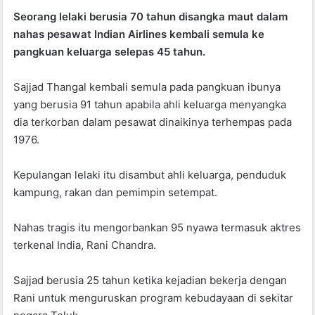
a
h
w
Seorang lelaki berusia 70 tahun disangka maut dalam
c
at
itt
nahas pesawat Indian Airlines kembali semula ke
e
s
er
pangkuan keluarga selepas 45 tahun.
b
A
Sajjad Thangal kembali semula pada pangkuan ibunya
o
p
yang berusia 91 tahun apabila ahli keluarga menyangka
o
p
dia terkorban dalam pesawat dinaikinya terhempas pada
k
1976.
Kepulangan lelaki itu disambut ahli keluarga, penduduk
kampung, rakan dan pemimpin setempat.
Nahas tragis itu mengorbankan 95 nyawa termasuk aktres
terkenal India, Rani Chandra.
Sajjad berusia 25 tahun ketika kejadian bekerja dengan
Rani untuk menguruskan program kebudayaan di sekitar