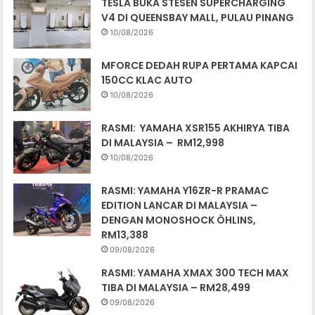
TESLA BUKA STESEN SUPERCHARGING
V4 DI QUEENSBAY MALL, PULAU PINANG
10/08/2026
MFORCE DEDAH RUPA PERTAMA KAPCAI
150CC KLAC AUTO
10/08/2026
RASMI: YAMAHA XSR155 AKHIRYA TIBA
DI MALAYSIA – RM12,998
10/08/2026
RASMI: YAMAHA Y16ZR-R PRAMAC
EDITION LANCAR DI MALAYSIA –
DENGAN MONOSHOCK ÖHLINS,
RM13,388
09/08/2026
RASMI: YAMAHA XMAX 300 TECH MAX
TIBA DI MALAYSIA – RM28,499
09/08/2026