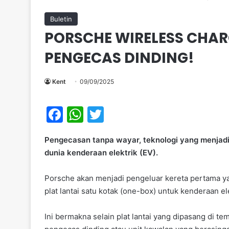
Buletin
PORSCHE WIRELESS CHAR
PENGECAS DINDING!
Kent
09/09/2025
F
W
T
a
h
w
Pengecasan tanpa wayar, teknologi yang menjadi 
c
at
itt
dunia kenderaan elektrik (EV).
e
s
er
b
A
Porsche akan menjadi pengeluar kereta pertama y
plat lantai satu kotak (one-box) untuk kenderaan ele
o
p
o
p
Ini bermakna selain plat lantai yang dipasang di t
k