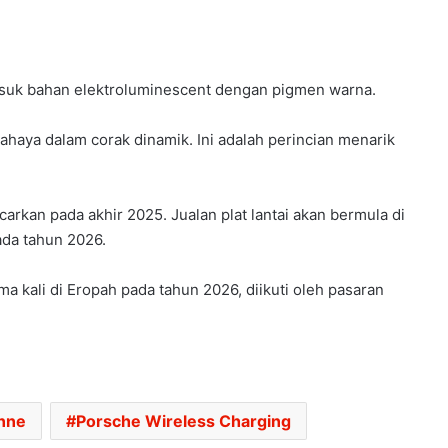
ermasuk bahan elektroluminescent dengan pigmen warna.
ahaya dalam corak dinamik. Ini adalah perincian menarik
arkan pada akhir 2025. Jualan plat lantai akan bermula di
HONDA UBAH STRATEGI, PILIH TATA
ada tahun 2026.
UNTUK PLATFORM GENERASI BAHARU
a kali di Eropah pada tahun 2026, diikuti oleh pasaran
SANGGUP BELI MOTOSIKAL, ALAT
GANTI SELUDUP DEMI SERTAI RXZ
MEMBERS
DONGFENG NISSAN DEDAH NX7
nne
Porsche Wireless Charging
BAHARU, SUV DENGAN TEKNOLOGI