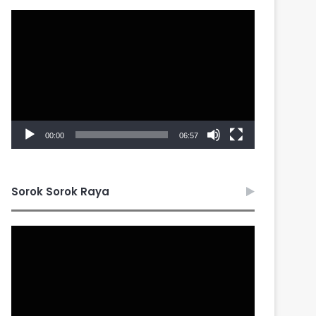
Video
Player
00:00
06:57
Sorok Sorok Raya
Video
Player