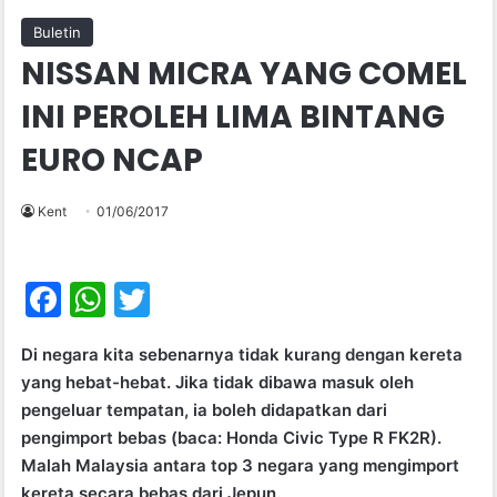
Buletin
NISSAN MICRA YANG COMEL
INI PEROLEH LIMA BINTANG
EURO NCAP
Kent
01/06/2017
F
W
T
a
h
w
Di negara kita sebenarnya tidak kurang dengan kereta
c
at
itt
yang hebat-hebat. Jika tidak dibawa masuk oleh
e
s
er
pengeluar tempatan, ia boleh didapatkan dari
b
A
pengimport bebas (baca: Honda Civic Type R FK2R).
Malah Malaysia antara top 3 negara yang mengimport
o
p
kereta secara bebas dari Jepun.