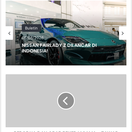
Buletin
05/08/2026
NISSAN FAIRLADY Z DILANCAR DI
INDONESIA!
P
E
R
O
D
U
A
D
A