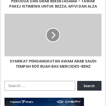
PERODUA DAN GRAB BEKERJASAMA - TAWAR
N
PAKEJ ISTIMEWA UNTUK BEZZA, MYVI DAN ALZA
G
R
A
S
B
Y
B
A
E
R
K
I
E
K
R
A
J
T
A
P
S
SYARIKAT PENGANGKUTAN AWAM ARAB SAUDI
E
A
TEMPAH 600 BUAH BAS MERCEDES-BENZ
N
M
G
A
A
-
N
S
T
G
e
A
K
a
W
U
r
A
T
c
R
A