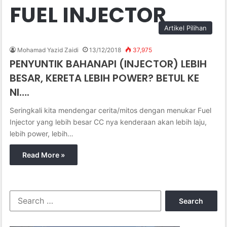
FUEL INJECTOR
Artikel Pilihan
Mohamad Yazid Zaidi
13/12/2018
37,975
PENYUNTIK BAHANAPI (INJECTOR) LEBIH
BESAR, KERETA LEBIH POWER? BETUL KE
NI….
Seringkali kita mendengar cerita/mitos dengan menukar Fuel
Injector yang lebih besar CC nya kenderaan akan lebih laju,
lebih power, lebih…
Read More »
S
e
a