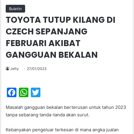
Buletin
TOYOTA TUTUP KILANG DI
CZECH SEPANJANG
FEBRUARI AKIBAT
GANGGUAN BEKALAN
Jefry
27/01/2023
F
W
T
a
h
w
Masalah gangguan bekalan berterusan untuk tahun 2023
c
at
itt
tanpa sebarang tanda-tanda akan surut.
e
s
er
b
A
Kebanyakan pengeluar terkesan di mana angka jualan