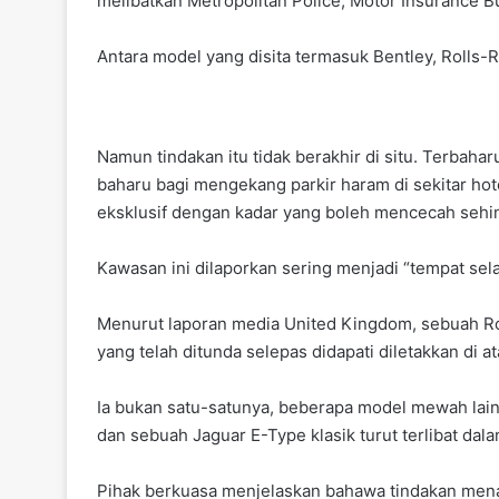
melibatkan Metropolitan Police, Motor Insurance B
Antara model yang disita termasuk Bentley, Rolls-
Namun tindakan itu tidak berakhir di situ. Terbaha
baharu bagi mengekang parkir haram di sekitar h
eksklusif dengan kadar yang boleh mencecah sehi
Kawasan ini dilaporkan sering menjadi “tempat sela
Menurut laporan media United Kingdom, sebuah Ro
yang telah ditunda selepas didapati diletakkan di at
Ia bukan satu-satunya, beberapa model mewah lain
dan sebuah Jaguar E-Type klasik turut terlibat dal
Pihak berkuasa menjelaskan bahawa tindakan menar