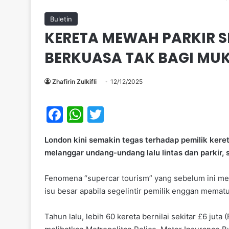
Buletin
KERETA MEWAH PARKIR S
BERKUASA TAK BAGI MU
Zhafirin Zulkifli
12/12/2025
F
W
T
a
h
w
London kini semakin tegas terhadap pemilik kere
c
at
itt
melanggar undang-undang lalu lintas dan parki
e
s
er
b
A
Fenomena “supercar tourism” yang sebelum ini menc
isu besar apabila segelintir pemilik enggan mematu
o
p
o
p
Tahun lalu, lebih 60 kereta bernilai sekitar £6 ju
k