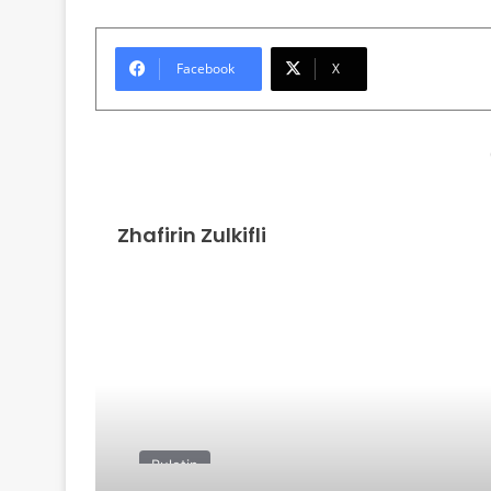
Facebook
X
Zhafirin Zulkifli
Read Next
Buletin
07/08/2026