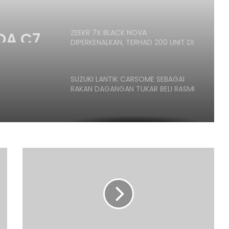
ANGGARAN HARGA MULA RM160K
DA C7
ZEEKR 7X BLACK NOVA
DIPERKENALKAN, TERHAD 200 UNIT DI
RAN
MALAYSIA, HARGA MULA RM235K
SUZUKI LANTIK CARSOME SEBAGAI
RAKAN DAGANGAN TUKAR BELI RASMI
PENERBANGAN DARI KUALA LUMPUR KE
KOCHI BERTUKAR CEMAS,
PENUMPANG CUBA BUKA PINTU
PESAWAT
XPENG
G6
HONDA UBAH STRATEGI, PILIH TATA
2025,
UNTUK PLATFORM GENERASI BAHARU
10-
80%
12
SANGGUP BELI MOTOSIKAL, ALAT
MINIT
GANTI SELUDUP DEMI SERTAI RXZ
JE