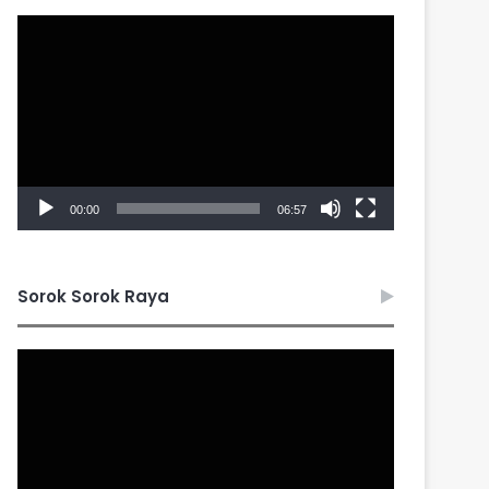
Video
Player
00:00
06:57
Sorok Sorok Raya
Video
Player