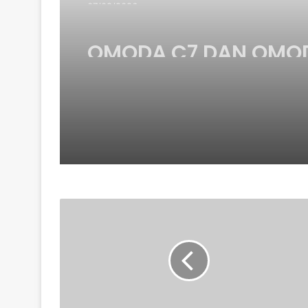
OMODA C7 DAN OMO
PHEV DIBUKA UNTUK
TEMPAHAN – ANGGA
HARGA MULA RM160K
TOYOTA
GR
GT:
APA
YANG
KITA
TAHU
SETAKAT