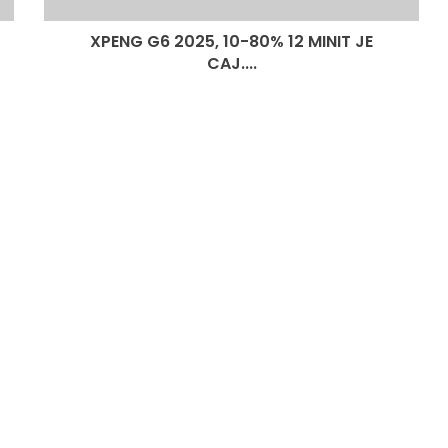
MEMBERS
CAJ....
XPENG G6 2025, 10-80% 12 MINIT JE
CAJ....
DONGFENG NISSAN DEDAH NX7
BAHARU, SUV DENGAN TEKNOLOGI
LIDAR
PASARAN EV CHINA MULA PERLAHAN,
JUALAN SUSUT 14 PERATUS
AUTODEUTSCH PETRONAS AUTO
EXPERT KUALA LUMPUR RASMI
DENGAN 11 SERVIS BAY
HYUNDAI STARGAZER X
DIPERTONTONKAN DI MALAYSIA
OMODA C7 DAN OMODA C7 PHEV
DIBUKA UNTUK TEMPAHAN –