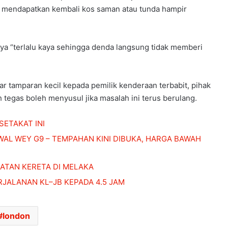
uk mendapatkan kembali kos saman atau tunda hampir
nya “terlalu kaya sehingga denda langsung tidak memberi
r tamparan kecil kepada pemilik kenderaan terbabit, pihak
tegas boleh menyusul jika masalah ini terus berulang.
PENERBANGAN DARI KUALA LUMPUR KE
SETAKAT INI
KOCHI BERTUKAR CEMAS,
PENUMPANG CUBA BUKA PINTU
AL WEY G9 – TEMPAHAN KINI DIBUKA, HARGA BAWAH
PESAWAT
HONDA UBAH STRATEGI, PILIH TATA
ATAN KERETA DI MELAKA
UNTUK PLATFORM GENERASI BAHARU
JALANAN KL–JB KEPADA 4.5 JAM
SANGGUP BELI MOTOSIKAL, ALAT
london
GANTI SELUDUP DEMI SERTAI RXZ