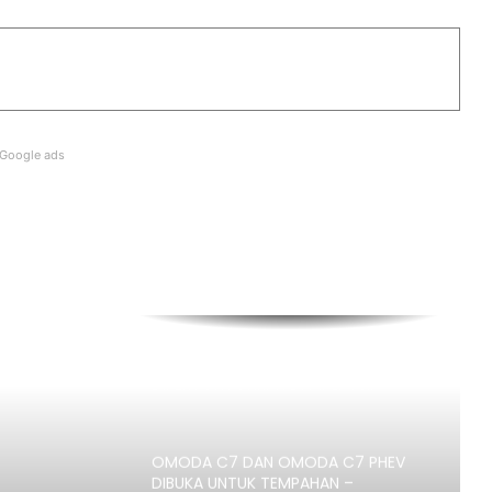
MEMBERS
DONGFENG NISSAN DEDAH NX7
BAHARU, SUV DENGAN TEKNOLOGI
LIDAR
Google ads
PASARAN EV CHINA MULA PERLAHAN,
JUALAN SUSUT 14 PERATUS
AUTODEUTSCH PETRONAS AUTO
EXPERT KUALA LUMPUR RASMI
DENGAN 11 SERVIS BAY
HYUNDAI STARGAZER X
DIPERTONTONKAN DI MALAYSIA
OMODA C7 DAN OMODA C7 PHEV
DIBUKA UNTUK TEMPAHAN –