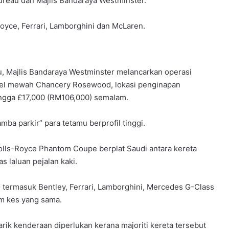
ureau dan Majlis Bandaraya Westminster.
Royce, Ferrari, Lamborghini dan McLaren.
ru, Majlis Bandaraya Westminster melancarkan operasi
otel mewah Chancery Rosewood, lokasi penginapan
ngga £17,000 (RM106,000) semalam.
mba parkir” para tetamu berprofil tinggi.
lls-Royce Phantom Coupe berplat Saudi antara kereta
as laluan pejalan kaki.
 termasuk Bentley, Ferrari, Lamborghini, Mercedes G-Class
am kes yang sama.
ik kenderaan diperlukan kerana majoriti kereta tersebut