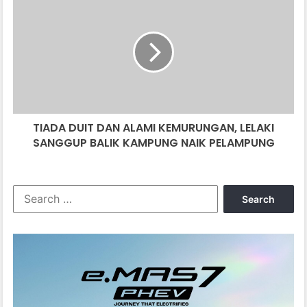
DUIT
DAN
ALAMI
KEMURUNGAN,
LELAKI
SANGGUP
BALIK
KAMPUNG
TIADA DUIT DAN ALAMI KEMURUNGAN, LELAKI
NAIK
PELAMPUNG
SANGGUP BALIK KAMPUNG NAIK PELAMPUNG
Search
for: