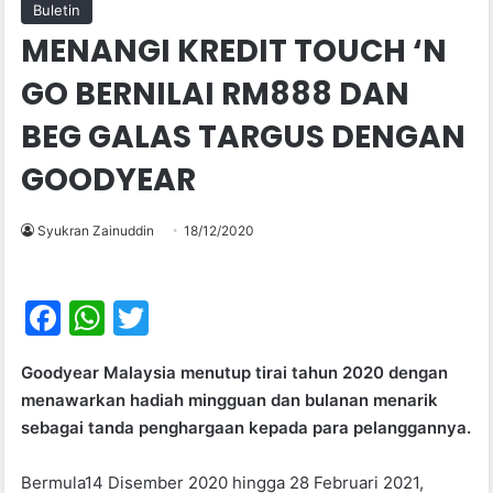
Buletin
MENANGI KREDIT TOUCH ‘N
GO BERNILAI RM888 DAN
BEG GALAS TARGUS DENGAN
GOODYEAR
Syukran Zainuddin
18/12/2020
F
W
T
a
h
w
Goodyear Malaysia menutup tirai tahun 2020 dengan
c
at
itt
menawarkan hadiah mingguan dan bulanan menarik
e
s
er
sebagai tanda penghargaan kepada para pelanggannya.
b
A
Bermula14 Disember 2020 hingga 28 Februari 2021,