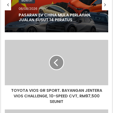
Buletin
06/08/2026
PASARAN EV CHINA MULA PERLAHAN,
JUALAN SUSUT 14 PERATUS
TOYOTA
VIOS
GR
SPORT.
BAYANGAN
JENTERA
VIOS
CHALLENGE,
10-
TOYOTA VIOS GR SPORT. BAYANGAN JENTERA
SPEED
CVT,
VIOS CHALLENGE, 10-SPEED CVT, RM97,500
RM97,500
SEUNIT
SEUNIT
TIADA