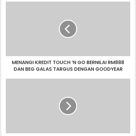
MENANGI
KREDIT
TOUCH
‘N
GO
BERNILAI
RM888
DAN
BEG
MENANGI KREDIT TOUCH ‘N GO BERNILAI RM888
GALAS
TARGUS
DAN BEG GALAS TARGUS DENGAN GOODYEAR
DENGAN
GOODYEAR
HARGA
RON95
DAN
RON97
NAIK
5
SEN.
DIESEL
PULA