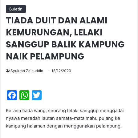
Buletin
TIADA DUIT DAN ALAMI
KEMURUNGAN, LELAKI
SANGGUP BALIK KAMPUNG
NAIK PELAMPUNG
Syukran Zainuddin
18/12/2020
F
W
T
a
h
w
Kerana tiada wang, seorang lelaki sanggup menggadai
c
at
itt
nyawa meredah lautan semata-mata mahu pulang ke
e
s
er
kampung halaman dengan menggunakan pelampung.
b
A