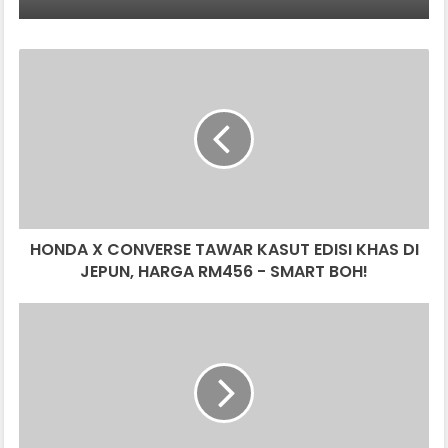
HONDA
X
CONVERSE
TAWAR
KASUT
EDISI
KHAS
DI
JEPUN,
HONDA X CONVERSE TAWAR KASUT EDISI KHAS DI
HARGA
RM456
JEPUN, HARGA RM456 - SMART BOH!
-
SMART
ALKISAH
BOH!
SI
WHOOSH
-
KERETAPI
LAJU
JAKARTA-