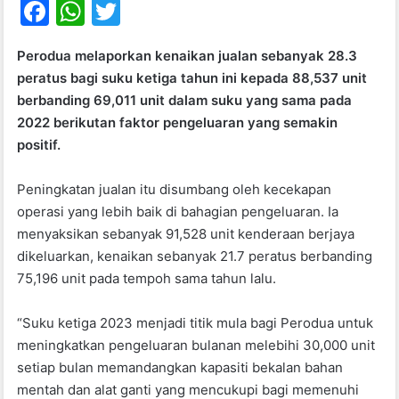
F
W
T
a
h
w
Perodua melaporkan kenaikan jualan sebanyak 28.3
c
at
itt
peratus bagi suku ketiga tahun ini kepada 88,537 unit
e
s
er
berbanding 69,011 unit dalam suku yang sama pada
b
A
2022 berikutan faktor pengeluaran yang semakin
positif.
o
p
o
p
Peningkatan jualan itu disumbang oleh kecekapan
k
operasi yang lebih baik di bahagian pengeluaran. Ia
menyaksikan sebanyak 91,528 unit kenderaan berjaya
dikeluarkan, kenaikan sebanyak 21.7 peratus berbanding
75,196 unit pada tempoh sama tahun lalu.
“Suku ketiga 2023 menjadi titik mula bagi Perodua untuk
meningkatkan pengeluaran bulanan melebihi 30,000 unit
setiap bulan memandangkan kapasiti bekalan bahan
mentah dan alat ganti yang mencukupi bagi memenuhi