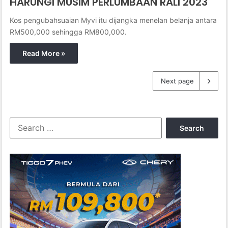
HARUNGI MUSIM PERLUMBAAN RALI 2023
Kos pengubahsuaian Myvi itu dijangka menelan belanja antara
RM500,000 sehingga RM800,000.
Read More »
Next page
S
e
a
r
c
h
f
o
r
: