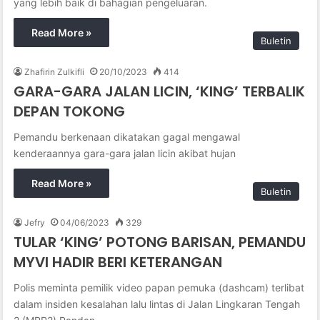
yang lebih baik di bahagian pengeluaran.
Read More »
Buletin
Zhafirin Zulkifli
20/10/2023
414
GARA-GARA JALAN LICIN, ‘KING’ TERBALIK
DEPAN TOKONG
Pemandu berkenaan dikatakan gagal mengawal
kenderaannya gara-gara jalan licin akibat hujan
Read More »
Buletin
Jefry
04/06/2023
329
TULAR ‘KING’ POTONG BARISAN, PEMANDU
MYVI HADIR BERI KETERANGAN
Polis meminta pemilik video papan pemuka (dashcam) terlibat
dalam insiden kesalahan lalu lintas di Jalan Lingkaran Tengah