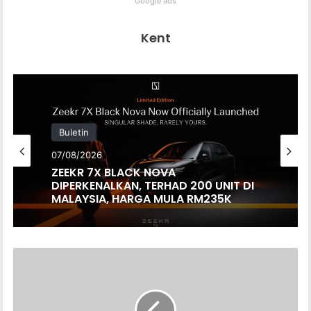
Google ads
Kent
Buletin
07/08/2026
ZEEKR 7X BLACK NOVA
DIPERKENALKAN, TERHAD 200 UNIT DI
MALAYSIA, HARGA MULA RM235K
HONDA
DAN
NISSAN
BANGUNKAN