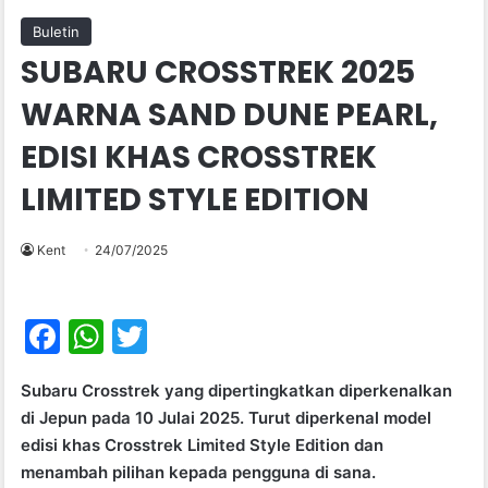
Buletin
SUBARU CROSSTREK 2025
WARNA SAND DUNE PEARL,
EDISI KHAS CROSSTREK
LIMITED STYLE EDITION
Kent
24/07/2025
F
W
T
a
h
w
Subaru Crosstrek yang dipertingkatkan diperkenalkan
c
at
itt
di Jepun pada 10 Julai 2025. Turut diperkenal model
e
s
er
edisi khas Crosstrek Limited Style Edition dan
b
A
menambah pilihan kepada pengguna di sana.