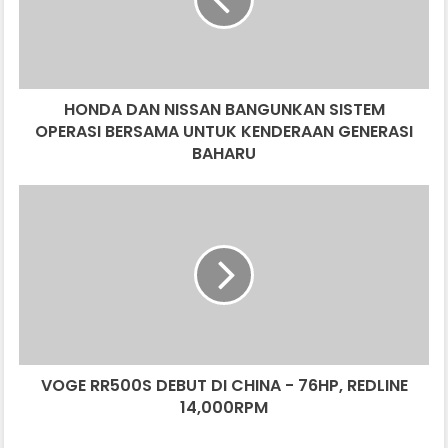
SISTEM
OPERASI
BERSAMA
UNTUK
KENDERAAN
HONDA DAN NISSAN BANGUNKAN SISTEM
GENERASI
BAHARU
OPERASI BERSAMA UNTUK KENDERAAN GENERASI
BAHARU
VOGE
RR500S
DEBUT
DI
CHINA
-
76HP,
REDLINE
14,000RPM
VOGE RR500S DEBUT DI CHINA - 76HP, REDLINE
14,000RPM