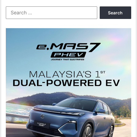
Search
for: