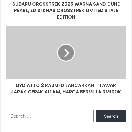
SUBARU CROSSTREK 2025 WARNA SAND DUNE
CROSSTREK
LIMITED
PEARL, EDISI KHAS CROSSTREK LIMITED STYLE
STYLE
EDITION
EDITION
BYD
ATTO
2
RASMI
DILANCARKAN
-
TAWAR
JARAK
GERAK
BYD ATTO 2 RASMI DILANCARKAN - TAWAR
410KM,
HARGA
JARAK GERAK 410KM, HARGA BERMULA RM100K
BERMULA
RM100K
Search
for: