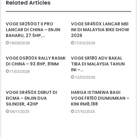
Related Articles
VOGE SR250GT II PRO
VOGE SR450X LANCAR MEI
LANCAR DI CHINA – ENJIN
INI DI MALAYSIA BIKE SHOW
BAHARU, 27.5HP,…
2026
19/06/2026
17/03/2026
VOGE DS800X RALLY RASMI
VOGE SR180 ADV BAKAL
DI CHINA – 93.8HP, 81NM
TIBA DI MALAYSIA TAHUN
INI –…
11/03/2026
13/02/2026
VOGE SR450X DEBUT DI
HARGA ISTIMEWA BAGI
EICMA – ENJIN DUA
VOGE FR150 DIUMUMKAN –
SILINDER, 42HP
KINI RM8,188
06/11/2025
27/10/2025