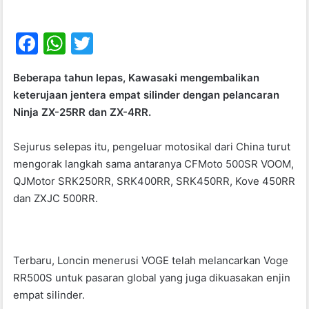
F
W
T
a
h
w
Beberapa tahun lepas, Kawasaki mengembalikan
c
at
itt
keterujaan jentera empat silinder dengan pelancaran
e
s
er
Ninja ZX-25RR dan ZX-4RR.
b
A
Sejurus selepas itu, pengeluar motosikal dari China turut
o
p
mengorak langkah sama antaranya CFMoto 500SR VOOM,
o
p
QJMotor SRK250RR, SRK400RR, SRK450RR, Kove 450RR
k
dan ZXJC 500RR.
Terbaru, Loncin menerusi VOGE telah melancarkan Voge
RR500S untuk pasaran global yang juga dikuasakan enjin
empat silinder.