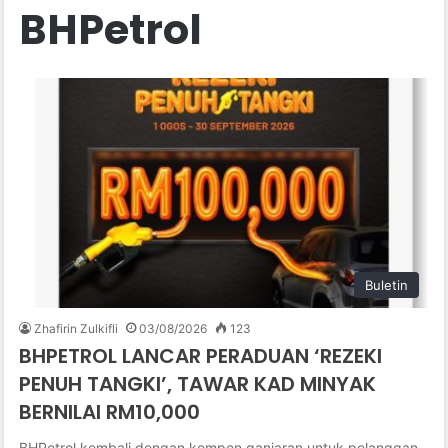
BHPetrol
Buletin
Zhafirin Zulkifli
03/08/2026
123
BHPETROL LANCAR PERADUAN ‘REZEKI
PENUH TANGKI’, TAWAR KAD MINYAK
BERNILAI RM10,000
BHPetrol kembali dengan kempen ganjaran untuk pelanggan