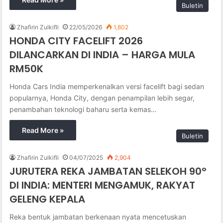
Buletin
Zhafirin Zulkifli
22/05/2026
1,802
HONDA CITY FACELIFT 2026
DILANCARKAN DI INDIA – HARGA MULA
RM50K
Honda Cars India memperkenalkan versi facelift bagi sedan
popularnya, Honda City, dengan penampilan lebih segar,
penambahan teknologi baharu serta kemas…
Read More »
Buletin
Zhafirin Zulkifli
04/07/2025
2,904
JURUTERA REKA JAMBATAN SELEKOH 90°
DI INDIA: MENTERI MENGAMUK, RAKYAT
GELENG KEPALA
Reka bentuk jambatan berkenaan nyata mencetuskan