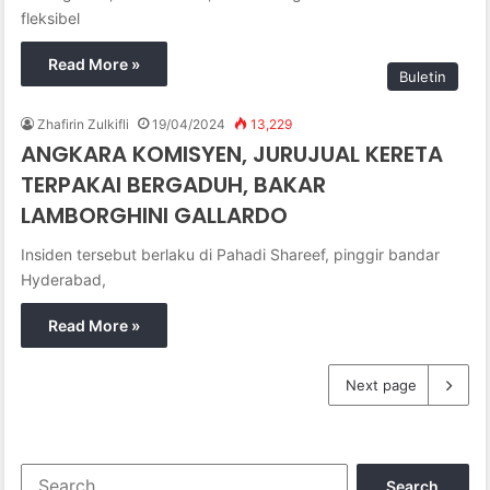
fleksibel
Read More »
Buletin
Zhafirin Zulkifli
19/04/2024
13,229
ANGKARA KOMISYEN, JURUJUAL KERETA
TERPAKAI BERGADUH, BAKAR
LAMBORGHINI GALLARDO
Insiden tersebut berlaku di Pahadi Shareef, pinggir bandar
Hyderabad,
Read More »
Next page
S