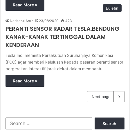
Read More »
Buletin
Nadzarul Amir
23/08/2020
423
PERANTI SENSOR RADAR TESLA.BENDUNG
KANAK-KANAK TERTINGGAL DALAM
KENDERAAN
Tesla Inc. meminta Persekutuan Suruhanjaya Komunikasi
(FCC) agar memberi kelulusan kepada pasaran peranti sensor
pergerakan interaktif jarak dekat dalam membantu…
Read More »
Next page
S
e