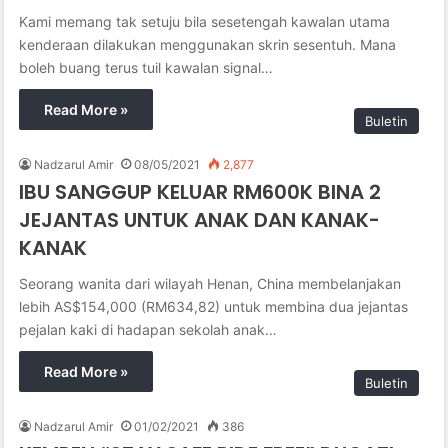
Kami memang tak setuju bila sesetengah kawalan utama
kenderaan dilakukan menggunakan skrin sesentuh. Mana
boleh buang terus tuil kawalan signal…
Read More »
Buletin
Nadzarul Amir
08/05/2021
2,877
IBU SANGGUP KELUAR RM600K BINA 2
JEJANTAS UNTUK ANAK DAN KANAK-
KANAK
Seorang wanita dari wilayah Henan, China membelanjakan
lebih AS$154,000 (RM634,82) untuk membina dua jejantas
pejalan kaki di hadapan sekolah anak…
Read More »
Buletin
Nadzarul Amir
01/02/2021
386