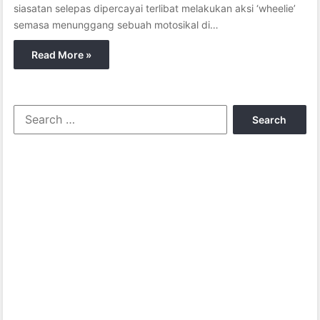
siasatan selepas dipercayai terlibat melakukan aksi ‘wheelie’
semasa menunggang sebuah motosikal di…
Read More »
S
e
a
r
c
h
f
o
r
: