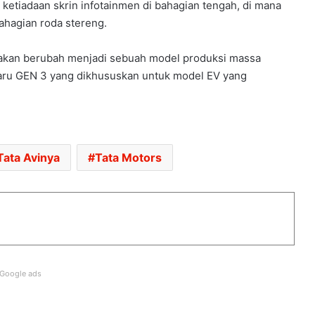
 ketiadaan skrin infotainmen di bahagian tengah, di mana
JUALAN MENINGKAT, EV UBAH
ahagian roda stereng.
LANDSKAP PASARAN AUTOMOTIF
ASEAN
 akan berubah menjadi sebuah model produksi massa
ru GEN 3 yang dikhususkan untuk model EV yang
AUDI A2 E-TRON KEMBALI, DIKATAKAN
EV PALING CEKAP DALAM SEJARAH
AUDI
TOYOTA PERTIMBANGKAN GR GT
Tata Avinya
Tata Motors
VERSI AERO TOP – LANCAR 2027,
ANGGARAN HARGA RM818K
JPJ TERENGGANU SYOR SPESIFIKASI
TEKNIKAL DIWAJIBKAN BAGI PESERTA
ACARA PERMOTORAN
Google ads
ZEEKR MALAYSIA CATAT 5,000
PENGHANTARAN, PERKENAL ZEEKR
POWER