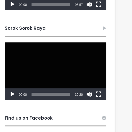
00:00
06:57
Sorok Sorok Raya
Video
Player
00:00
10:20
Find us on Facebook