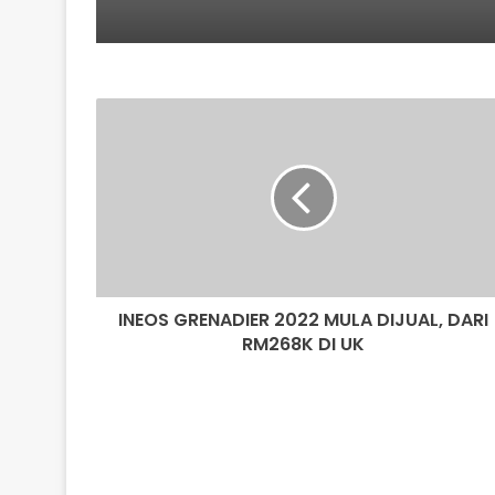
INEOS
GRENADIER
2022
MULA
DIJUAL,
DARI
RM268K
DI
UK
INEOS GRENADIER 2022 MULA DIJUAL, DARI
RM268K DI UK