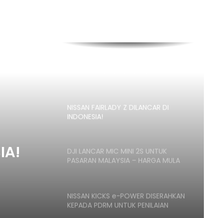
BMW IX3 50 XDRIVE M SPORT PRO
BAHARU TIBA DI MALAYSIA – HARGA
MULA RM399K
TEMPAHAN HUAWEI STELATO G9
DIBUKA DI CHINA, SUV LASAK ELEKTRIK
DENGAN KUASA 586HP, HARGA MULA
RM266K
NISSAN FAIRLADY Z DILANCAR DI
INDONESIA!
IA!
DJI LANCAR MIC MINI 2S UNTUK
PASARAN MALAYSIA – HARGA MULA
RM419
NISSAN KICKS e-POWER DISERAHKAN
KEPADA PDRM UNTUK PENILAIAN
OPERASI