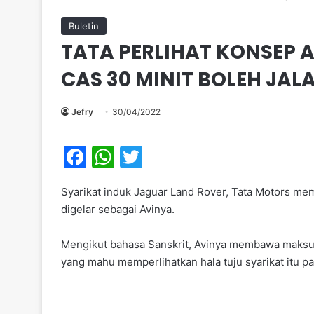
Buletin
TATA PERLIHAT KONSEP A
CAS 30 MINIT BOLEH JAL
Jefry
30/04/2022
F
W
T
a
h
w
Syarikat induk Jaguar Land Rover, Tata Motors m
c
at
itt
digelar sebagai Avinya.
e
s
er
b
A
Mengikut bahasa Sanskrit, Avinya membawa maksud 
yang mahu memperlihatkan hala tuju syarikat itu p
o
p
o
p
k