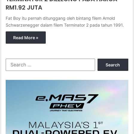
RM1.92 JUTA
Fat Boy itu pernah ditunggang oleh bintang filem Arnold
Schwarzenegger dalam filem Terminator 2 pada tahun 1991.
Read More »
S
e
a
r
c
h
f
o
r
: