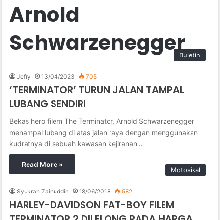
Arnold
Schwarzenegger
Buletin
Jefry
13/04/2023
705
‘TERMINATOR’ TURUN JALAN TAMPAL
LUBANG SENDIRI
Bekas hero filem The Terminator, Arnold Schwarzenegger
menampal lubang di atas jalan raya dengan menggunakan
kudratnya di sebuah kawasan kejiranan…
Read More »
Motosikal
Syukran Zainuddin
18/06/2018
582
HARLEY-DAVIDSON FAT-BOY FILEM
TERMINATOR 2 DILELONG PADA HARGA