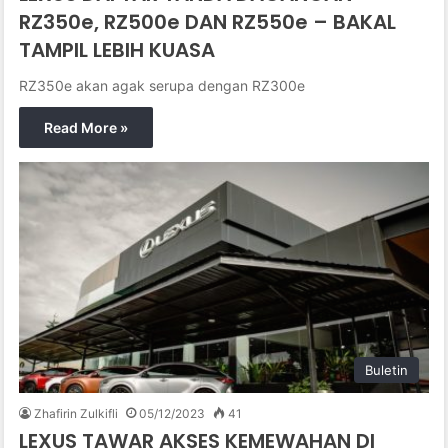
RZ350e, RZ500e DAN RZ550e – BAKAL
TAMPIL LEBIH KUASA
RZ350e akan agak serupa dengan RZ300e
Read More »
Buletin
Zhafirin Zulkifli
05/12/2023
41
LEXUS TAWAR AKSES KEMEWAHAN DI