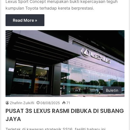
Lexus Sport Concept merupakan bukti kepercayaan teguh
kumpulan Toyota terhadap kereta berprestasi.
Read More »
Buletin
Zhafirin Zulkifli
08/08/2025
71
PUSAT 3S LEXUS RASMI DIBUKA DI SUBANG
JAYA
Terletak di kawasan strategik SS16, fasiliti baharu ini