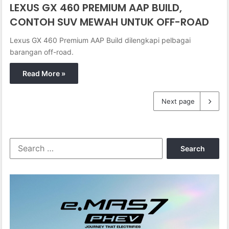
LEXUS GX 460 PREMIUM AAP BUILD,
CONTOH SUV MEWAH UNTUK OFF-ROAD
Lexus GX 460 Premium AAP Build dilengkapi pelbagai
barangan off-road.
Read More »
Next page
S
e
a
r
c
h
f
o
r