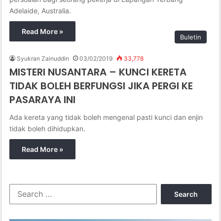
Adelaide, Australia.
Read More »
Buletin
Syukran Zainuddin
03/02/2019
33,778
MISTERI NUSANTARA – KUNCI KERETA
TIDAK BOLEH BERFUNGSI JIKA PERGI KE
PASARAYA INI
Ada kereta yang tidak boleh mengenal pasti kunci dan enjin
tidak boleh dihidupkan.
Read More »
S
e
a
r