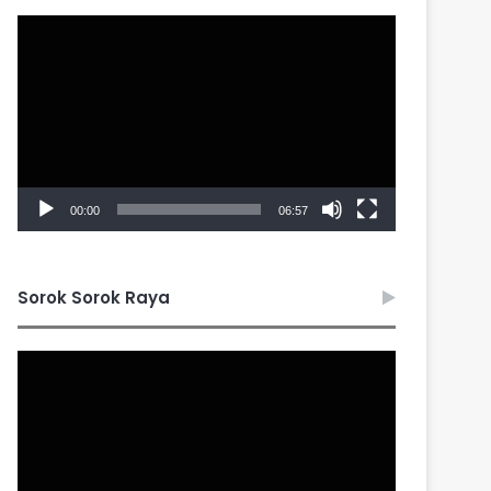
Video
Player
00:00
06:57
Sorok Sorok Raya
Video
Player