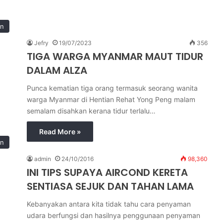
in
Jefry
19/07/2023
356
TIGA WARGA MYANMAR MAUT TIDUR
DALAM ALZA
Punca kematian tiga orang termasuk seorang wanita
warga Myanmar di Hentian Rehat Yong Peng malam
semalam disahkan kerana tidur terlalu…
Read More »
an
admin
24/10/2016
98,360
INI TIPS SUPAYA AIRCOND KERETA
SENTIASA SEJUK DAN TAHAN LAMA
Kebanyakan antara kita tidak tahu cara penyaman
udara berfungsi dan hasilnya penggunaan penyaman