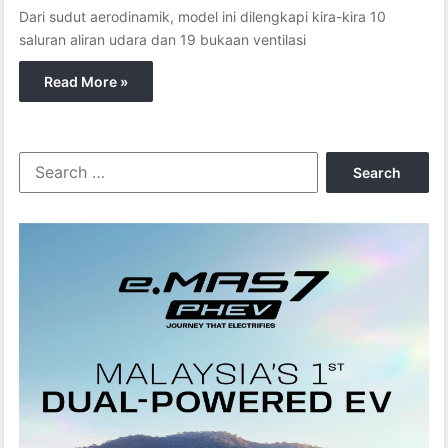
Dari sudut aerodinamik, model ini dilengkapi kira-kira 10
saluran aliran udara dan 19 bukaan ventilasi
Read More »
S
e
a
r
c
h
f
o
r
: