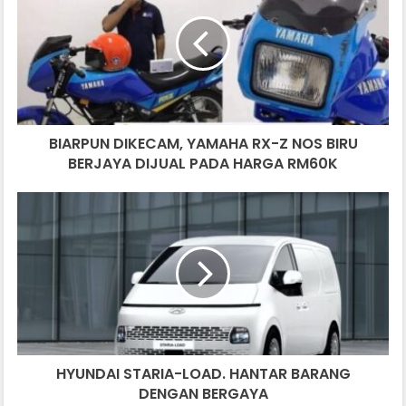
YAMAHA
RX-
Z
NOS
BIRU
BERJAYA
DIJUAL
BIARPUN DIKECAM, YAMAHA RX-Z NOS BIRU
PADA
HARGA
BERJAYA DIJUAL PADA HARGA RM60K
RM60K
HYUNDAI
STARIA-
LOAD.
HANTAR
BARANG
DENGAN
BERGAYA
HYUNDAI STARIA-LOAD. HANTAR BARANG
DENGAN BERGAYA