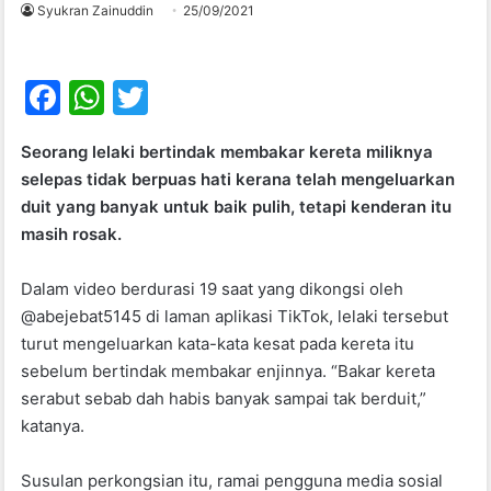
Syukran Zainuddin
25/09/2021
F
W
T
a
h
w
Seorang lelaki bertindak membakar kereta miliknya
c
at
itt
selepas tidak berpuas hati kerana telah mengeluarkan
e
s
er
duit yang banyak untuk baik pulih, tetapi kenderan itu
b
A
masih rosak.
o
p
Dalam video berdurasi 19 saat yang dikongsi oleh
o
p
@abejebat5145 di laman aplikasi TikTok, lelaki tersebut
k
turut mengeluarkan kata-kata kesat pada kereta itu
sebelum bertindak membakar enjinnya. “Bakar kereta
serabut sebab dah habis banyak sampai tak berduit,”
katanya.
Susulan perkongsian itu, ramai pengguna media sosial