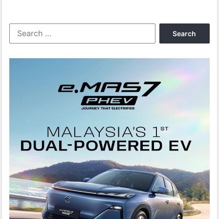
Search
for: