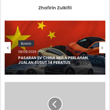
Zhafirin Zulkifli
Buletin
06/08/2026
PASARAN EV CHINA MULA PERLAHAN,
JUALAN SUSUT 14 PERATUS
DENZA
N7
TERIMA
10,569
PRAPESANAN
DALAM