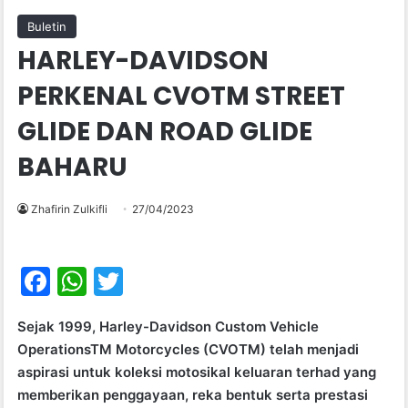
Buletin
HARLEY-DAVIDSON
PERKENAL CVOTM STREET
GLIDE DAN ROAD GLIDE
BAHARU
Zhafirin Zulkifli
27/04/2023
F
W
T
a
h
w
Sejak 1999, Harley-Davidson Custom Vehicle
c
at
itt
OperationsTM Motorcycles (CVOTM) telah menjadi
e
s
er
aspirasi untuk koleksi motosikal keluaran terhad yang
b
A
memberikan penggayaan, reka bentuk serta prestasi