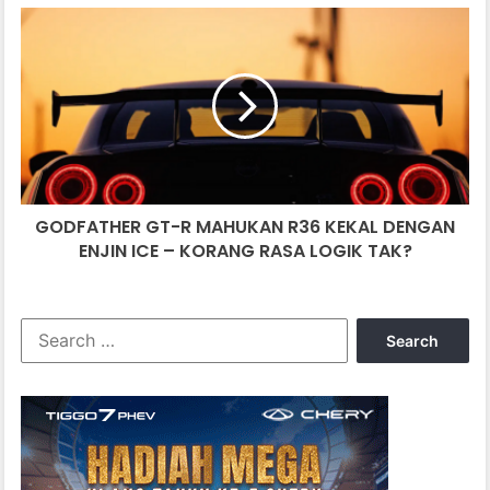
GODFATHER
GT-
R
MAHUKAN
R36
KEKAL
DENGAN
ENJIN
ICE
GODFATHER GT-R MAHUKAN R36 KEKAL DENGAN
–
KORANG
ENJIN ICE – KORANG RASA LOGIK TAK?
RASA
LOGIK
TAK?
Search
for: