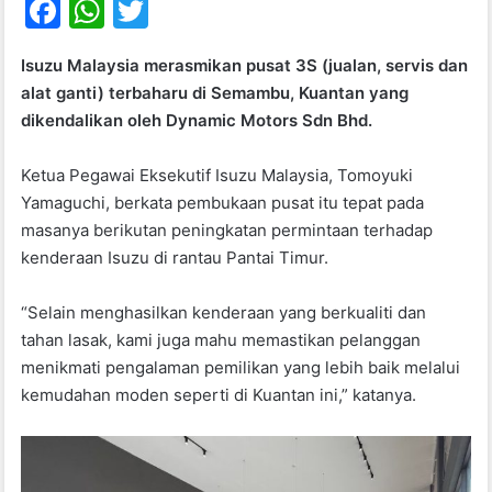
F
W
T
a
h
w
Isuzu Malaysia merasmikan pusat 3S (jualan, servis dan
c
at
itt
alat ganti) terbaharu di Semambu, Kuantan yang
e
s
er
dikendalikan oleh Dynamic Motors Sdn Bhd.
b
A
Ketua Pegawai Eksekutif Isuzu Malaysia, Tomoyuki
o
p
Yamaguchi, berkata pembukaan pusat itu tepat pada
o
p
masanya berikutan peningkatan permintaan terhadap
k
kenderaan Isuzu di rantau Pantai Timur.
“Selain menghasilkan kenderaan yang berkualiti dan
tahan lasak, kami juga mahu memastikan pelanggan
menikmati pengalaman pemilikan yang lebih baik melalui
kemudahan moden seperti di Kuantan ini,” katanya.