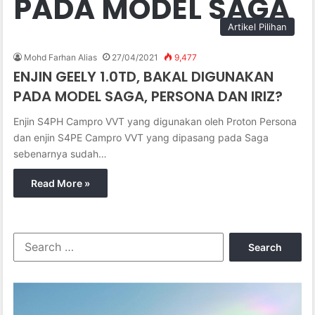
PADA MODEL SAGA
Artikel Pilihan
Mohd Farhan Alias
27/04/2021
9,477
ENJIN GEELY 1.0TD, BAKAL DIGUNAKAN
PADA MODEL SAGA, PERSONA DAN IRIZ?
Enjin S4PH Campro VVT yang digunakan oleh Proton Persona
dan enjin S4PE Campro VVT yang dipasang pada Saga
sebenarnya sudah…
Read More »
S
e
a
r
c
h