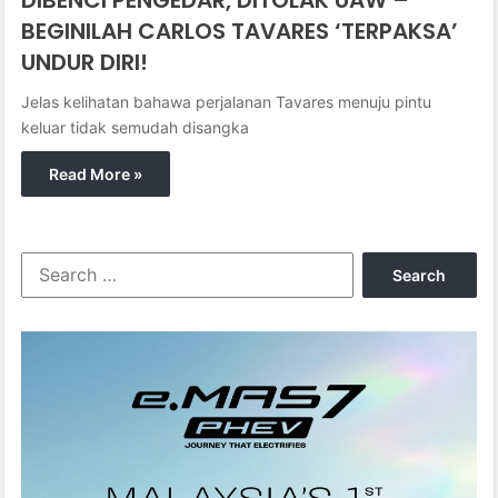
BEGINILAH CARLOS TAVARES ‘TERPAKSA’
UNDUR DIRI!
Jelas kelihatan bahawa perjalanan Tavares menuju pintu
keluar tidak semudah disangka
Read More »
S
e
a
r
c
h
f
o
r
: