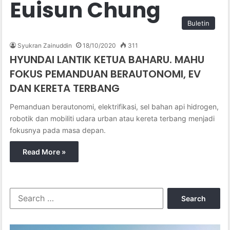
Euisun Chung
Buletin
Syukran Zainuddin
18/10/2020
311
HYUNDAI LANTIK KETUA BAHARU. MAHU
FOKUS PEMANDUAN BERAUTONOMI, EV
DAN KERETA TERBANG
Pemanduan berautonomi, elektrifikasi, sel bahan api hidrogen,
robotik dan mobiliti udara urban atau kereta terbang menjadi
fokusnya pada masa depan.
Read More »
S
e
a
r