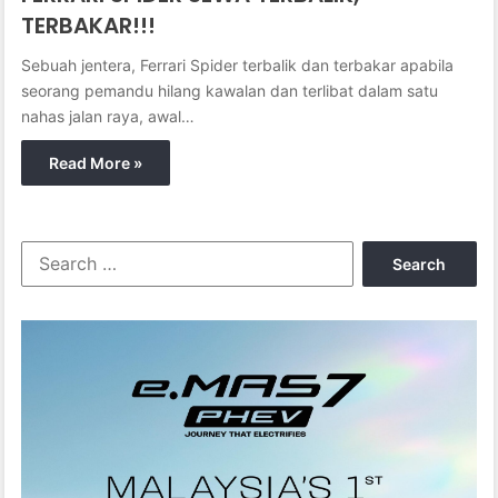
TERBAKAR!!!
Sebuah jentera, Ferrari Spider terbalik dan terbakar apabila
seorang pemandu hilang kawalan dan terlibat dalam satu
nahas jalan raya, awal…
Read More »
S
e
a
r
c
h
f
o
r
: