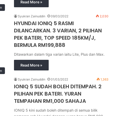
Read More »
in
Syukran Zainuddin
09/03/2022
2,030
HYUNDAI IONIQ 5 RASMI
DILANCARKAN. 3 VARIAN, 2 PILIHAN
PEK BATERI, TOP SPEED 185KM/J,
BERMULA RM199,888
Ditawarkan dalam tiga varian iaitu Lite, Plus dan Max.
Read More »
in
Syukran Zainuddin
01/03/2022
1,363
IONIQ 5 SUDAH BOLEH DITEMPAH. 2
PILIHAN PEK BATERI. YURAN
TEMPAHAN RM1,000 SAHAJA
IONIQ 5 kini sudah boleh ditempah di semua bilik