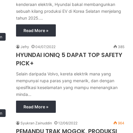
kenderaan elektrik, Hyundai bakal membangunkan
sebuah kilang produksi EV di Korea Selatan menjelang
tahun 2025.…
Read More »
in
Jefry
04/07/2022
385
HYUNDAI IONIQ 5 DAPAT TOP SAFETY
PICK+
Selain daripada Volvo, kereta elektrik mana yang
mempunyai rupa paras yang menarik, dan dengan
spesifikasi keselamatan yang mampu menenangkan
minda…
Read More »
in
Syukran Zainuddin
12/06/2022
964
PEMANDU TRAK MOGOK, PRODUKSI