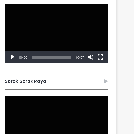
Video
Player
00:00
06:57
Sorok Sorok Raya
Video
Player