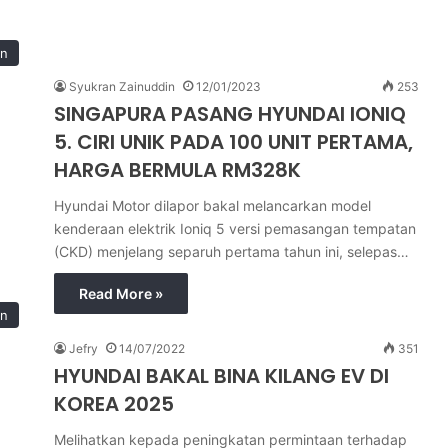
in
Syukran Zainuddin
12/01/2023
253
SINGAPURA PASANG HYUNDAI IONIQ
5. CIRI UNIK PADA 100 UNIT PERTAMA,
HARGA BERMULA RM328K
Hyundai Motor dilapor bakal melancarkan model
kenderaan elektrik Ioniq 5 versi pemasangan tempatan
(CKD) menjelang separuh pertama tahun ini, selepas…
Read More »
in
Jefry
14/07/2022
351
HYUNDAI BAKAL BINA KILANG EV DI
KOREA 2025
Melihatkan kepada peningkatan permintaan terhadap