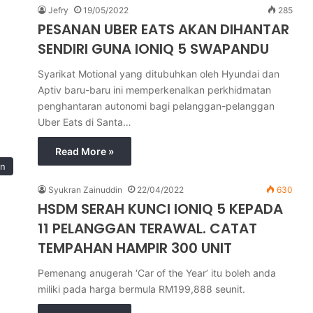
Jefry
19/05/2022
285
PESANAN UBER EATS AKAN DIHANTAR
SENDIRI GUNA IONIQ 5 SWAPANDU
Syarikat Motional yang ditubuhkan oleh Hyundai dan
Aptiv baru-baru ini memperkenalkan perkhidmatan
penghantaran autonomi bagi pelanggan-pelanggan
Uber Eats di Santa…
Read More »
in
Syukran Zainuddin
22/04/2022
630
HSDM SERAH KUNCI IONIQ 5 KEPADA
11 PELANGGAN TERAWAL. CATAT
TEMPAHAN HAMPIR 300 UNIT
Pemenang anugerah ‘Car of the Year’ itu boleh anda
miliki pada harga bermula RM199,888 seunit.