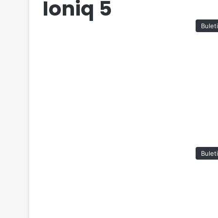
Ioniq 5
Bulet
Bulet