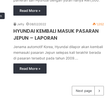
pameran sah Hyundai dengan yuran hanya RM1,000.
Read More »
in
Jefry
08/02/2022
1,052
HYUNDAI KEMBALI MASUK PASARAN
JEPUN – LAPORAN
Jenama automotif Korea, Hyundai dilapor akan kembali
memasuki pasaran Jepun selepas kali terakhir berada
di pasaran tersebut pada tahun 2009.…
Read More »
Next page