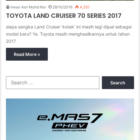
Irwan Asri Mohd Nor
28/10/2016
4,351
TOYOTA LAND CRUISER 70 SERIES 2017
siapa sangka Land Cruiser 'kotak' ini masih lagi dijual sebagai
model baru? Ya. Toyota masih menghasilkannya untuk tahun
2017
Read More »
S
e
a
r
c
h
f
o
r
: