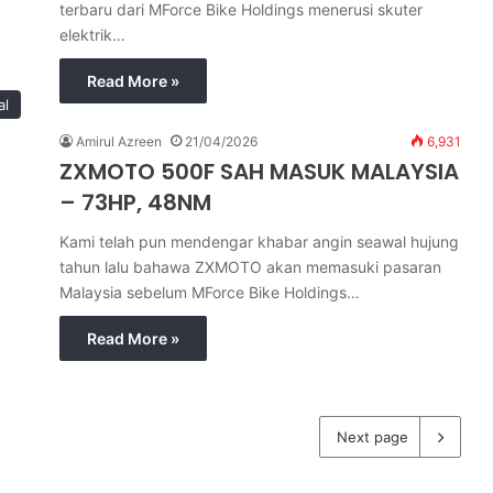
terbaru dari MForce Bike Holdings menerusi skuter
elektrik…
Read More »
al
Amirul Azreen
21/04/2026
6,931
ZXMOTO 500F SAH MASUK MALAYSIA
– 73HP, 48NM
Kami telah pun mendengar khabar angin seawal hujung
tahun lalu bahawa ZXMOTO akan memasuki pasaran
Malaysia sebelum MForce Bike Holdings…
Read More »
Next page