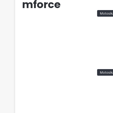
mforce
Motosik
Motosik