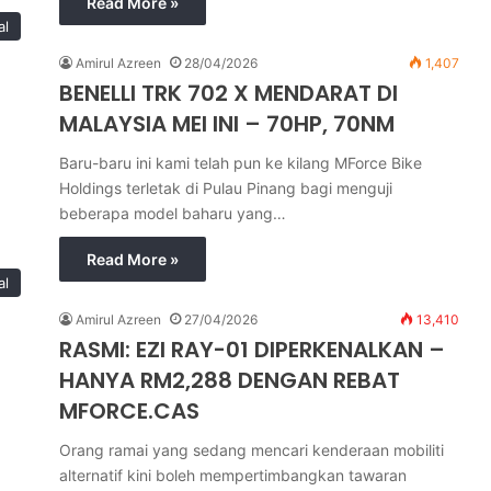
Read More »
al
Amirul Azreen
28/04/2026
1,407
BENELLI TRK 702 X MENDARAT DI
MALAYSIA MEI INI – 70HP, 70NM
Baru-baru ini kami telah pun ke kilang MForce Bike
Holdings terletak di Pulau Pinang bagi menguji
beberapa model baharu yang…
Read More »
al
Amirul Azreen
27/04/2026
13,410
RASMI: EZI RAY-01 DIPERKENALKAN –
HANYA RM2,288 DENGAN REBAT
MFORCE.CAS
Orang ramai yang sedang mencari kenderaan mobiliti
alternatif kini boleh mempertimbangkan tawaran