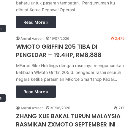
baharu untuk pasaran tempatan. Pengumuman itu
dibuat Ketua Pegawai Operasi…
Read More »
al
Amirul Azreen
19/07/2026
2,479
WMOTO GRIFFIN 205 TIBA DI
PENGEDAR – 19.4HP, RM8,888
MForce Bike Holdings dengan rasminya mengumumkan
ketibaan WMoto Griffin 205 di pengedar rasmi seluruh
negara ketika perasmian MForce Smartshop Kedai…
Read More »
al
Amirul Azreen
30/06/2026
217
ZHANG XUE BAKAL TURUN MALAYSIA
RASMIKAN ZXMOTO SEPTEMBER INI