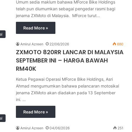
Umum sedia maklum bahawa MForce Bike Holdings
telah pun diumumkan sebagai pengedar rasmi bagi
jenama ZXMoto di Malaysia. MForce turut…
Read More »
al
Amirul Azreen
22/06/2026
680
ZXMOTO 820RR LANCAR DI MALAYSIA
SEPTEMBER INI – HARGA BAWAH
RM40K
Ketua Pegawai Operasi MForce Bike Holdings, Asri
Ahmad mengumumkan bahawa pelancaran motosikal
jenama ZXMoto akan diadakan pada 13 September
ini. …
Read More »
al
Amirul Azreen
04/06/2026
251