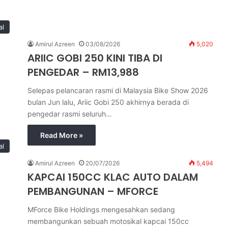
al
Amirul Azreen
03/08/2026
5,020
ARIIC GOBI 250 KINI TIBA DI
PENGEDAR – RM13,988
Selepas pelancaran rasmi di Malaysia Bike Show 2026
bulan Jun lalu, Ariic Gobi 250 akhirnya berada di
pengedar rasmi seluruh…
Read More »
al
Amirul Azreen
20/07/2026
5,494
KAPCAI 150CC KLAC AUTO DALAM
PEMBANGUNAN – MFORCE
MForce Bike Holdings mengesahkan sedang
membangunkan sebuah motosikal kapcai 150cc