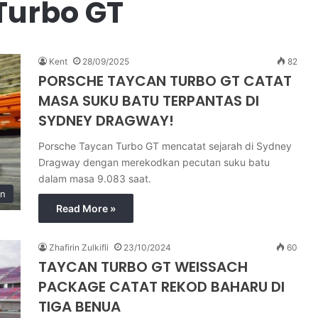
Turbo GT
Kent
28/09/2025
82
PORSCHE TAYCAN TURBO GT CATAT
MASA SUKU BATU TERPANTAS DI
SYDNEY DRAGWAY!
Porsche Taycan Turbo GT mencatat sejarah di Sydney
Dragway dengan merekodkan pecutan suku batu
dalam masa 9.083 saat.
in
Read More »
Zhafirin Zulkifli
23/10/2024
60
TAYCAN TURBO GT WEISSACH
PACKAGE CATAT REKOD BAHARU DI
TIGA BENUA