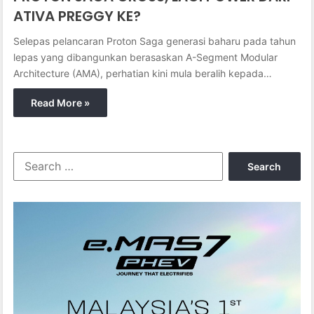
ATIVA PREGGY KE?
Selepas pelancaran Proton Saga generasi baharu pada tahun
lepas yang dibangunkan berasaskan A-Segment Modular
Architecture (AMA), perhatian kini mula beralih kepada…
Read More »
S
e
a
r
c
h
f
o
r
: