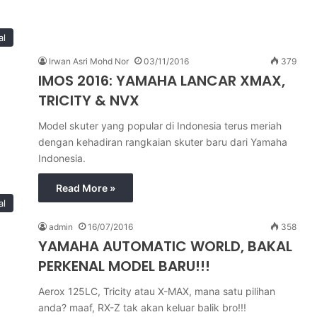
al
Irwan Asri Mohd Nor
03/11/2016
379
IMOS 2016: YAMAHA LANCAR XMAX,
TRICITY & NVX
Model skuter yang popular di Indonesia terus meriah
dengan kehadiran rangkaian skuter baru dari Yamaha
Indonesia.
Read More »
al
admin
16/07/2016
358
YAMAHA AUTOMATIC WORLD, BAKAL
PERKENAL MODEL BARU!!!
Aerox 125LC, Tricity atau X-MAX, mana satu pilihan
anda? maaf, RX-Z tak akan keluar balik bro!!!