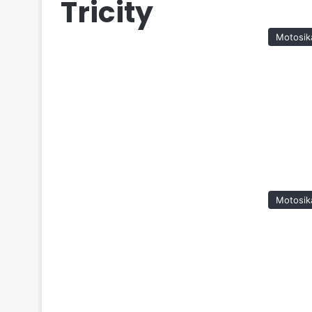
Tricity
Motosik
Motosik