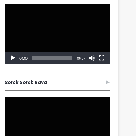
Video
Player
00:00
06:57
Sorok Sorok Raya
Video
Player