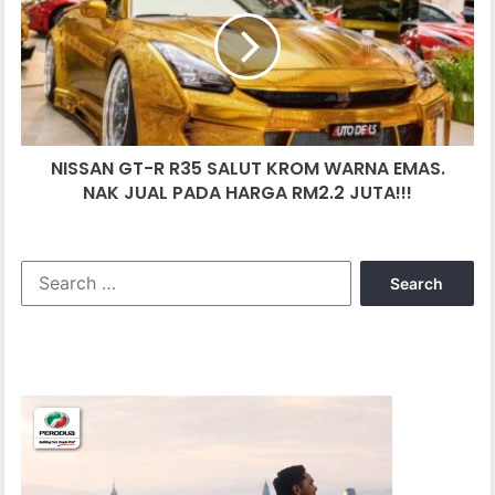
R
R35
SALUT
KROM
WARNA
EMAS.
NAK
NISSAN GT-R R35 SALUT KROM WARNA EMAS.
JUAL
PADA
NAK JUAL PADA HARGA RM2.2 JUTA!!!
HARGA
RM2.2
JUTA!!!
Search
for: