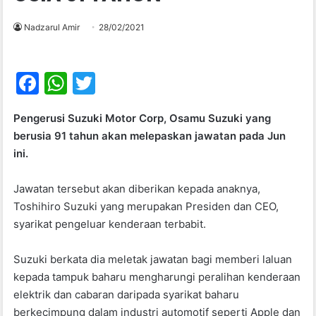
Nadzarul Amir
28/02/2021
F
W
T
a
h
w
Pengerusi Suzuki Motor Corp, Osamu Suzuki yang
c
at
itt
berusia 91 tahun akan melepaskan jawatan pada Jun
e
s
er
ini.
b
A
Jawatan tersebut akan diberikan kepada anaknya,
o
p
Toshihiro Suzuki yang merupakan Presiden dan CEO,
o
p
syarikat pengeluar kenderaan terbabit.
k
Suzuki berkata dia meletak jawatan bagi memberi laluan
kepada tampuk baharu mengharungi peralihan kenderaan
elektrik dan cabaran daripada syarikat baharu
berkecimpung dalam industri automotif seperti Apple dan