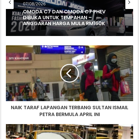
07/08/2026
OMODA C7 DAN OMODA C7 PHEV
DIBUKA UNTUK TEMPAHAN –
ANGGARAN HARGA MULA RM160K
NAIK
TARAF
LAPANGAN
TERBANG
SULTAN
ISMAIL
PETRA
BERMULA
APRIL
NAIK TARAF LAPANGAN TERBANG SULTAN ISMAIL
INI
PETRA BERMULA APRIL INI
NISSAN
GT-