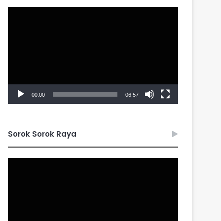
Video
Player
00:00
06:57
Sorok Sorok Raya
Video
Player