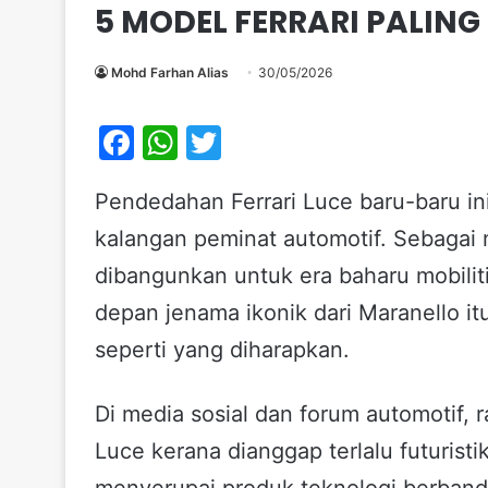
5 MODEL FERRARI PALIN
Mohd Farhan Alias
30/05/2026
F
W
T
a
h
w
Pendedahan Ferrari Luce baru-baru in
c
at
itt
kalangan peminat automotif. Sebagai m
e
s
er
b
A
dibangunkan untuk era baharu mobilit
o
p
depan jenama ikonik dari Maranello it
o
p
seperti yang diharapkan.
k
Di media sosial dan forum automotif, 
Luce kerana dianggap terlalu futuristik
menyerupai produk teknologi berbandi