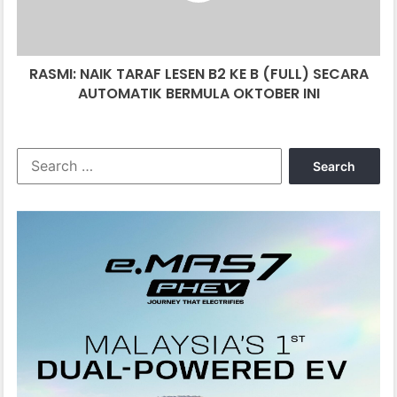
B
(FULL)
SECARA
RASMI: NAIK TARAF LESEN B2 KE B (FULL) SECARA
AUTOMATIK
BERMULA
AUTOMATIK BERMULA OKTOBER INI
OKTOBER
INI
Search
for: