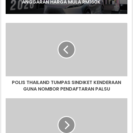
ANGGARAN HARGA MULA RM160K
POLIS
THAILAND
TUMPAS
SINDIKET
KENDERAAN
GUNA
NOMBOR
PENDAFTARAN
PALSU
POLIS THAILAND TUMPAS SINDIKET KENDERAAN
GUNA NOMBOR PENDAFTARAN PALSU
RASMI:
NAIK
TARAF
LESEN
B2
KE