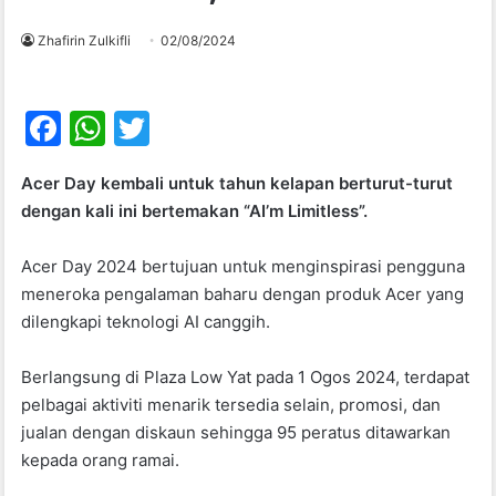
Zhafirin Zulkifli
02/08/2024
F
W
T
a
h
w
Acer Day kembali untuk tahun kelapan berturut-turut
c
at
itt
dengan kali ini bertemakan “AI’m Limitless”.
e
s
er
b
A
Acer Day 2024 bertujuan untuk menginspirasi pengguna
meneroka pengalaman baharu dengan produk Acer yang
o
p
dilengkapi teknologi AI canggih.
o
p
k
Berlangsung di Plaza Low Yat pada 1 Ogos 2024, terdapat
pelbagai aktiviti menarik tersedia selain, promosi, dan
jualan dengan diskaun sehingga 95 peratus ditawarkan
kepada orang ramai.