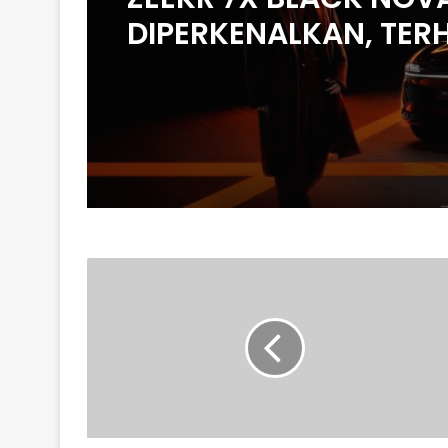
DIPERKENALKAN, TER
200 UNIT DI MALAYSIA
HARGA MULA RM235
NORWAY
BIKIN
KAPAL
KARGO
ELEKTRIK,
SIFAR
PELEPASAN
KARBON