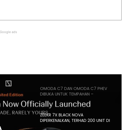
PASARAN EV CHINA MULA PERLAHAN,
JUALAN SUSUT 14 PERATUS
Google ads
BMW IX3 50 XDRIVE M SPORT PRO
BAHARU TIBA DI MALAYSIA – HARGA
MULA RM399K
HYUNDAI STARGAZER X
DIPERTONTONKAN DI MALAYSIA
OMODA C7 DAN OMODA C7 PHEV
DIBUKA UNTUK TEMPAHAN –
ANGGARAN HARGA MULA RM160K
ZEEKR 7X BLACK NOVA
DIPERKENALKAN, TERHAD 200 UNIT DI
MALAYSIA, HARGA MULA RM235K
A