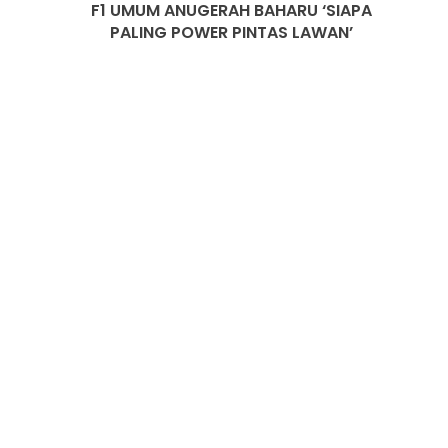
F1 UMUM ANUGERAH BAHARU ‘SIAPA
PALING POWER PINTAS LAWAN’
PASARAN EV CHINA MULA PERLAHAN,
JUALAN SUSUT 14 PERATUS
BMW IX3 50 XDRIVE M SPORT PRO
BAHARU TIBA DI MALAYSIA – HARGA
MULA RM399K
HYUNDAI STARGAZER X
DIPERTONTONKAN DI MALAYSIA
OMODA C7 DAN OMODA C7 PHEV
DIBUKA UNTUK TEMPAHAN –
ANGGARAN HARGA MULA RM160K
ZEEKR 7X BLACK NOVA
DIPERKENALKAN, TERHAD 200 UNIT DI
MALAYSIA, HARGA MULA RM235K