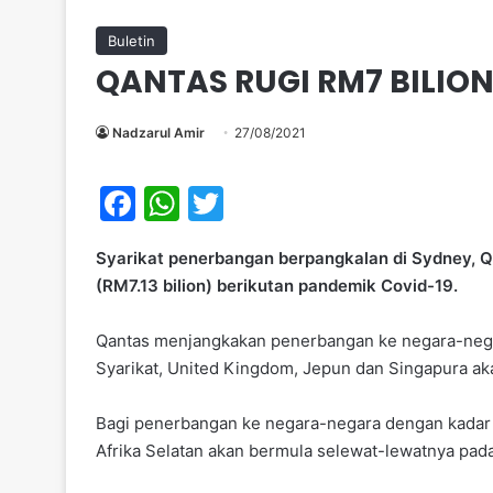
Buletin
QANTAS RUGI RM7 BILIO
Nadzarul Amir
27/08/2021
F
W
T
a
h
w
Syarikat penerbangan berpangkalan di Sydney, 
c
at
itt
(RM7.13 bilion) berikutan pandemik Covid-19.
e
s
er
b
A
Qantas menjangkakan penerbangan ke negara-negar
Syarikat, United Kingdom, Jepun dan Singapura ak
o
p
o
p
Bagi penerbangan ke negara-negara dengan kadar v
k
Afrika Selatan akan bermula selewat-lewatnya pada