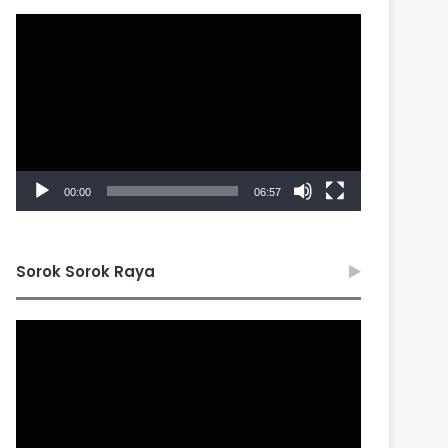
Video
Player
00:00
06:57
Sorok Sorok Raya
Video
Player