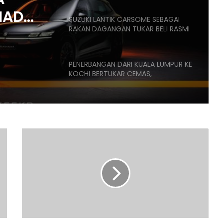
HAD
SUZUKI LANTIK CARSOME SEBAGAI
RAKAN DAGANGAN TUKAR BELI RASMI
,
K
PENERBANGAN DARI KUALA LUMPUR KE
KOCHI BERTUKAR CEMAS,
PENUMPANG CUBA BUKA PINTU
PESAWAT
HONDA UBAH STRATEGI, PILIH TATA
UNTUK PLATFORM GENERASI BAHARU
F1
UMUM
SANGGUP BELI MOTOSIKAL, ALAT
ANUGERAH
GANTI SELUDUP DEMI SERTAI RXZ
BAHARU
MEMBERS
‘SIAPA
PALING
POWER
DONGFENG NISSAN DEDAH NX7
PINTAS
BAHARU, SUV DENGAN TEKNOLOGI
LAWAN’
LIDAR