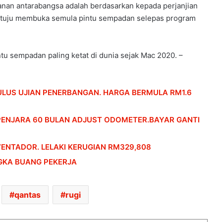
an antarabangsa adalah berdasarkan kepada perjanjian
rsetuju membuka semula pintu sempadan selepas program
ntu sempadan paling ketat di dunia sejak Mac 2020. –
LUS UJIAN PENERBANGAN. HARGA BERMULA RM1.6
HONDA UBAH STRATEGI, PILIH TATA
UNTUK PLATFORM GENERASI BAHARU
PENJARA 60 BULAN ADJUST ODOMETER.BAYAR GANTI
VENTADOR. LELAKI KERUGIAN RM329,808
SANGGUP BELI MOTOSIKAL, ALAT
GANTI SELUDUP DEMI SERTAI RXZ
ANGKA BUANG PEKERJA
MEMBERS
DONGFENG NISSAN DEDAH NX7
qantas
rugi
BAHARU, SUV DENGAN TEKNOLOGI
LIDAR