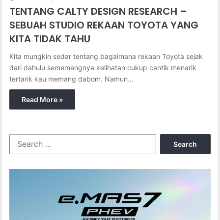
TENTANG CALTY DESIGN RESEARCH –
SEBUAH STUDIO REKAAN TOYOTA YANG
KITA TIDAK TAHU
Kita mungkin sedar tentang bagaimana rekaan Toyota sejak
dari dahulu sememangnya kelihatan cukup cantik menarik
tertarik kau memang dabom. Namun…
Read More »
S
e
a
r
c
h
f
o