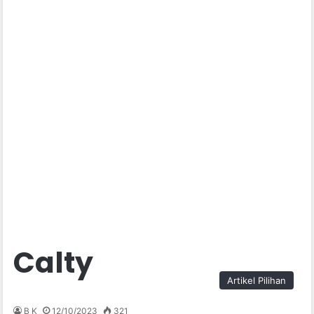
Calty
Artikel Pilihan
B K
12/10/2023
321