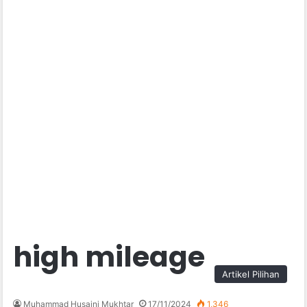
high mileage
Artikel Pilihan
Muhammad Husaini Mukhtar
17/11/2024
1,346