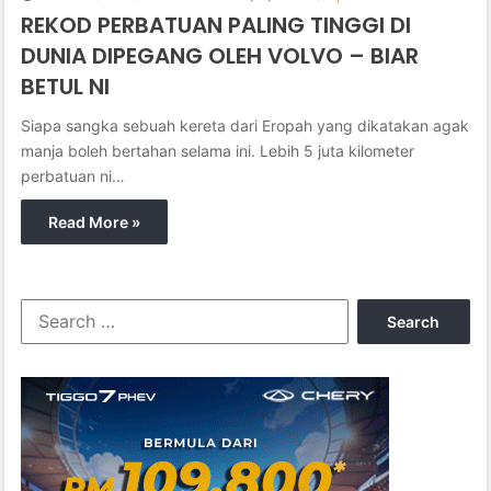
REKOD PERBATUAN PALING TINGGI DI
DUNIA DIPEGANG OLEH VOLVO – BIAR
BETUL NI
Siapa sangka sebuah kereta dari Eropah yang dikatakan agak
manja boleh bertahan selama ini. Lebih 5 juta kilometer
perbatuan ni…
Read More »
S
e
a
r
c
h
f
o